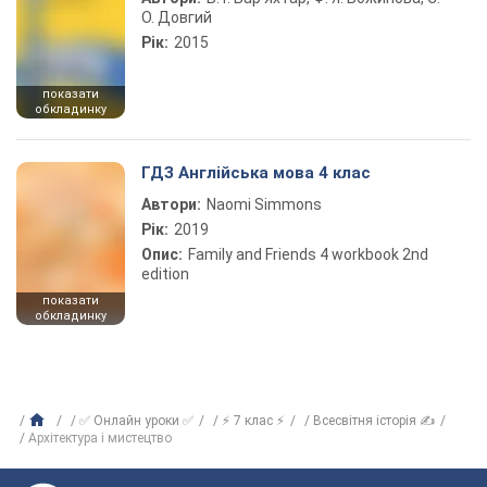
О. Довгий
Рік:
2015
показати
обкладинку
ГДЗ Англійська мова 4 клас
Автори:
Naomi Simmons
Рік:
2019
Опис:
Family and Friends 4 workbook 2nd
edition
показати
обкладинку
✅ Онлайн уроки ✅
⚡ 7 клас ⚡
Всесвітня історія ✍
Архітектура і мистецтво