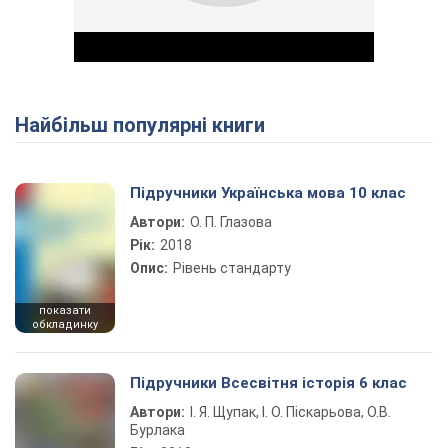
Найбільш популярні книги
Play Video
Підручники Українська мова 10 клас
Автори:
О. П. Глазова
Рік:
2018
Опис:
Рівень стандарту
показати
обкладинку
Підручники Всесвітня історія 6 клас
Автори:
І. Я. Щупак, І. О. Піскарьова, О.В.
Бурлака