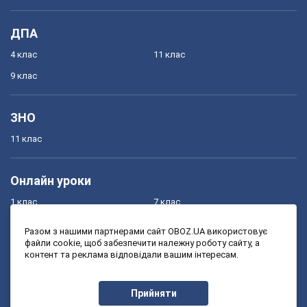
ДПА
4 клас
11 клас
9 клас
ЗНО
11 клас
Онлайн уроки
1 клас
7 клас
2 клас
8 клас
Разом з нашими партнерами сайт OBOZ.UA використовує
файли cookie, щоб забезпечити належну роботу сайту, а
3 клас
9 клас
контент та реклама відповідали вашим інтересам.
4 клас
10 клас
5 клас
11 клас
Прийняти