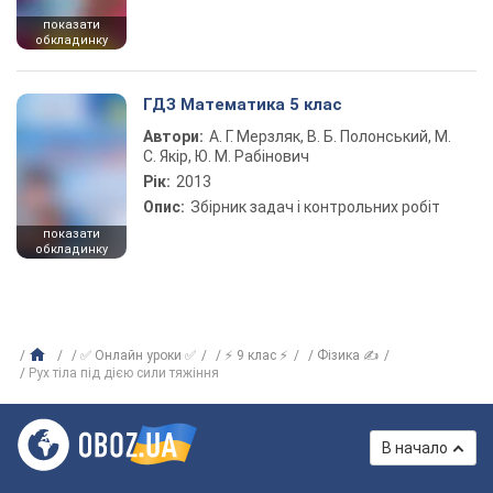
показати
обкладинку
ГДЗ Математика 5 клас
Автори:
А. Г. Мерзляк, В. Б. Полонський, М.
С. Якір, Ю. М. Рабінович
Рік:
2013
Опис:
Збірник задач і контрольних робіт
показати
обкладинку
✅ Онлайн уроки ✅
⚡ 9 клас ⚡
Фізика ✍
Рух тіла під дією сили тяжіння
В начало