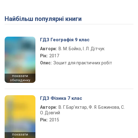
Найбільш популярні книги
Play Video
ГДЗ Географія 9 клас
Автори:
В. М. Бойко, І. Л. Дітчук
Рік:
2017
Опис:
Зошит для практичних робіт
показати
обкладинку
ГДЗ Фізика 7 клас
Автори:
В. Г. Бар’яхтар, Ф. Я. Божинова, С.
О. Довгий
Рік:
2015
показати