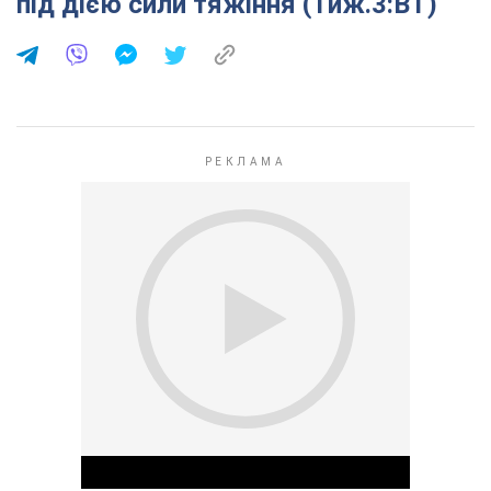
під дією сили тяжіння (Тиж.3:ВТ)