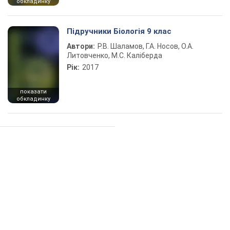
обкладинку
Підручники Біологія 9 клас
Автори:
Р.В. Шаламов, Г.А. Носов, О.А.
Литовченко, М.С. Каліберда
Рік:
2017
показати
обкладинку