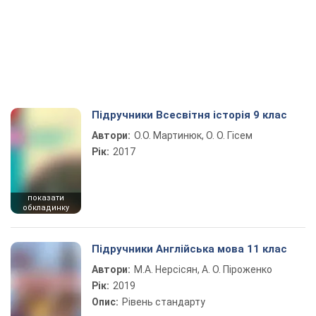
Підручники Всесвітня історія 9 клас
Автори:
О.О. Мартинюк, О. О. Гісем
Рік:
2017
показати
обкладинку
Підручники Англійська мова 11 клас
Автори:
М.А. Нерсісян, А. О. Піроженко
Рік:
2019
Опис:
Рівень стандарту