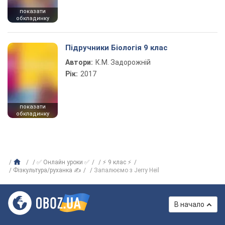
показати
обкладинку
Підручники Біологія 9 клас
Автори:
К.М. Задорожній
Рік:
2017
показати
обкладинку
✅ Онлайн уроки ✅
⚡ 9 клас ⚡
Фізкультура/руханка ✍
Запалюємо з Jerry Heil
В начало