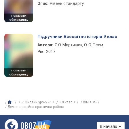
Опис:
Рівень стандарту
показати
обкладинку
Підручники Всесвітня історія 9 клас
Автори:
О.О. Мартинюк, О. О. Гісем
Рік:
2017
показати
обкладинку
✅ Онлайн уроки ✅
⚡ 9 клас ⚡
Хімія ✍
Демонстраційна практична робота
В начало