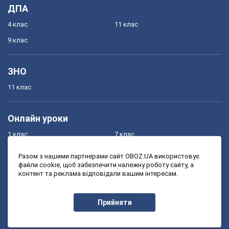
ДПА
4 клас
11 клас
9 клас
ЗНО
11 клас
Онлайн уроки
1 клас
7 клас
2 клас
8 клас
Разом з нашими партнерами сайт OBOZ.UA використовує
файли cookie, щоб забезпечити належну роботу сайту, а
3 клас
9 клас
контент та реклама відповідали вашим інтересам.
4 клас
10 клас
5 клас
11 клас
Прийняти
6 клас