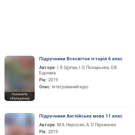
Підручники Всесвітня історія 6 клас
Автори:
І. Я. Щупак, І. О. Піскарьова, О.В.
Бурлака
Рік:
2019
Опис:
Інтегрований курс
показати
обкладинку
Підручники Англійська мова 11 клас
Автори:
М.А. Нерсісян, А. О. Піроженко
Рік:
2019