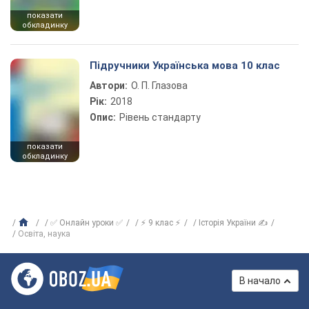
показати
обкладинку
Підручники Українська мова 10 клас
Автори:
О. П. Глазова
Рік:
2018
Опис:
Рівень стандарту
показати
обкладинку
✅ Онлайн уроки ✅
⚡ 9 клас ⚡
Історія України ✍
Освіта, наука
В начало