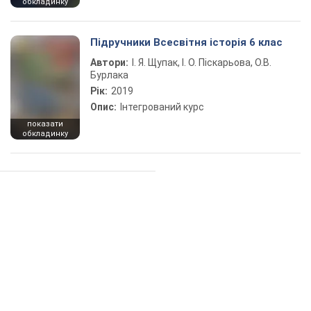
обкладинку
Підручники Всесвітня історія 6 клас
Автори:
І. Я. Щупак, І. О. Піскарьова, О.В.
Бурлака
Рік:
2019
Опис:
Інтегрований курс
показати
обкладинку