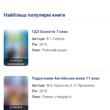
Найбільш популярні книги
Play Video
ГДЗ Біологія 7 клас
Автори:
В. І. Соболь
Рік:
2015
Опис:
Робочий зошит
показати
обкладинку
Підручники Англійська мова 11 клас
Автори:
М.А. Нерсісян, А. О. Піроженко
Рік:
2019
Опис:
Рівень стандарту
показати