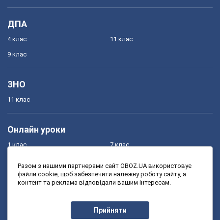
ДПА
4 клас
11 клас
9 клас
ЗНО
11 клас
Онлайн уроки
1 клас
7 клас
2 клас
8 клас
Разом з нашими партнерами сайт OBOZ.UA використовує
файли cookie, щоб забезпечити належну роботу сайту, а
3 клас
9 клас
контент та реклама відповідали вашим інтересам.
4 клас
10 клас
5 клас
11 клас
Прийняти