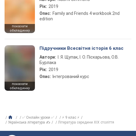
Рік:
2019
Опис:
Family and Friends 4 workbook 2nd
edition
показати
обкладинку
Підручники Всесвітня історія 6 клас
Автори:
І. Я. Щупак, І. О. Піскарьова, О.В.
Бурлака
Рік:
2019
Опис:
Інтегрований курс
показати
обкладинку
✅ Онлайн уроки ✅
⚡ 9 клас ⚡
Українська література ✍
Література середини ХІХ століття