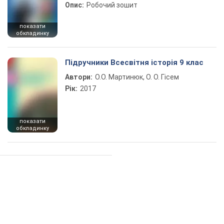
Опис:
Робочий зошит
показати
обкладинку
Підручники Всесвітня історія 9 клас
Автори:
О.О. Мартинюк, О. О. Гісем
Рік:
2017
показати
обкладинку