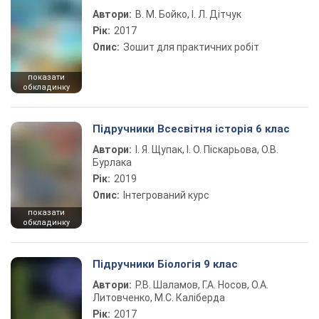
Автори:
В. М. Бойко, І. Л. Дітчук
Рік:
2017
Опис:
Зошит для практичних робіт
показати
обкладинку
Підручники Всесвітня історія 6 клас
Автори:
І. Я. Щупак, І. О. Піскарьова, О.В.
Бурлака
Рік:
2019
Опис:
Інтегрований курс
показати
обкладинку
Підручники Біологія 9 клас
Автори:
Р.В. Шаламов, Г.А. Носов, О.А.
Литовченко, М.С. Каліберда
Рік:
2017