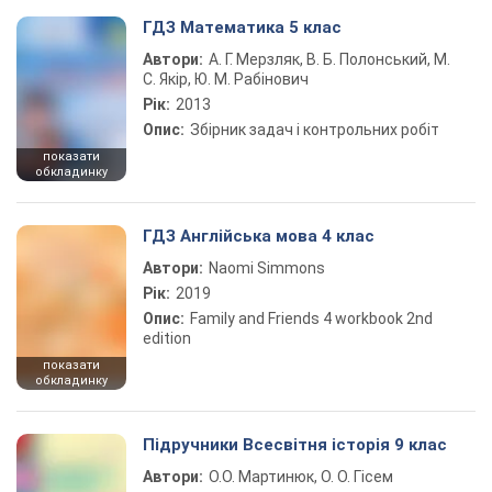
ГДЗ Математика 5 клас
Автори:
А. Г. Мерзляк, В. Б. Полонський, М.
С. Якір, Ю. М. Рабінович
Рік:
2013
Опис:
Збірник задач і контрольних робіт
показати
обкладинку
ГДЗ Англійська мова 4 клас
Автори:
Naomi Simmons
Рік:
2019
Опис:
Family and Friends 4 workbook 2nd
edition
показати
обкладинку
Підручники Всесвітня історія 9 клас
Автори:
О.О. Мартинюк, О. О. Гісем