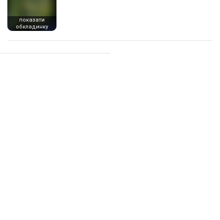
показати
обкладинку