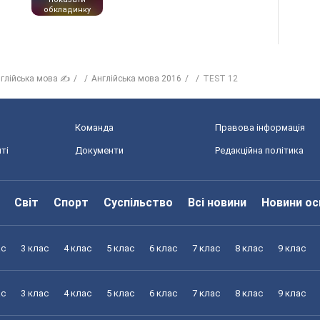
обкладинку
глійська мова ✍
Англійська мова 2016
TEST 12
Команда
Правова інформація
ті
Документи
Редакційна політика
Світ
Спорт
Суспільство
Всі новини
Новини ос
ас
3 клас
4 клас
5 клас
6 клас
7 клас
8 клас
9 клас
ас
3 клас
4 клас
5 клас
6 клас
7 клас
8 клас
9 клас