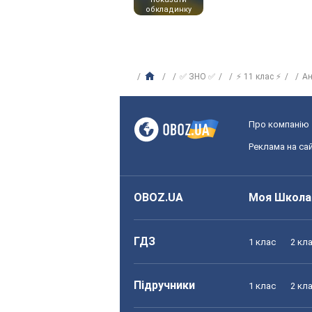
обкладинку
✅ ЗНО ✅
⚡ 11 клас ⚡
Ан
Про компанію
Реклама на сай
OBOZ.UA
Моя Школа
ГДЗ
1 клас
2 кл
Підручники
1 клас
2 кл