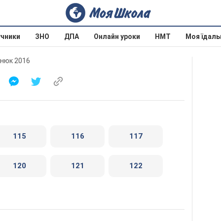
учники
ЗНО
ДПА
Онлайн уроки
НМТ
Моя їдаль
инюк 2016
115
116
117
120
121
122