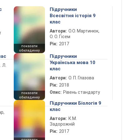
с
Підручники
Всесвітня історія 9
клас
Автори:
О.О. Мартинюк,
т
О. О. Гісем
Рік:
2017
показати
обкладинку
лас
Підручники
Українська мова 10
. Л.
клас
Автори:
О. П. Глазова
Рік:
2018
Опис:
Рівень стандарту
показати
обкладинку
Підручники Біологія 9
клас
ар,
Автори:
К.М.
Задорожній
Рік:
2017
показати