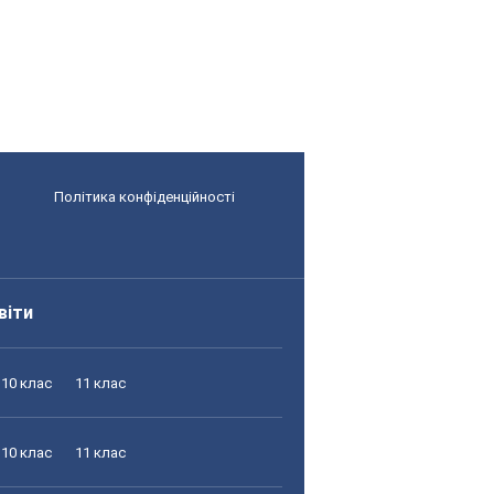
Політика конфіденційності
віти
10 клас
11 клас
10 клас
11 клас