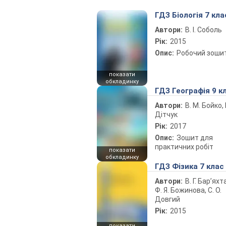
ГДЗ Біологія 7 кла
Автори:
В. І. Соболь
Рік:
2015
Опис:
Робочий зоши
показати
обкладинку
ГДЗ Географія 9 к
Автори:
В. М. Бойко, І
Дітчук
Рік:
2017
Опис:
Зошит для
практичних робіт
показати
обкладинку
ГДЗ Фізика 7 клас
Автори:
В. Г. Бар’яхт
Ф. Я. Божинова, С. О.
Довгий
Рік:
2015
показати