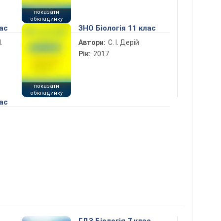
показати
обкладинку
лас
ЗНО Біологія 11 клас
.
Автори:
С. І. Дерій
Рік:
2017
показати
обкладинку
лас