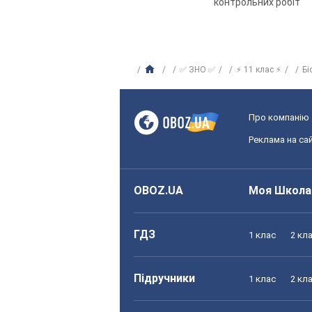
контрольних робіт
✅ ЗНО ✅
⚡ 11 клас ⚡
Бі
Про компанію
Реклама на сай
OBOZ.UA
Моя Школа
ГДЗ
1 клас
2 кл
Підручники
1 клас
2 кл