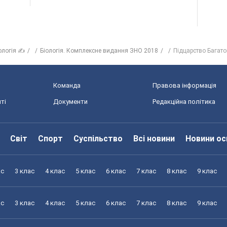
ологія ✍
Біологія. Комплексне видання ЗНО 2018
Підцарство Багато
Команда
Правова інформація
ті
Документи
Редакційна політика
Світ
Спорт
Суспільство
Всі новини
Новини ос
ас
3 клас
4 клас
5 клас
6 клас
7 клас
8 клас
9 клас
ас
3 клас
4 клас
5 клас
6 клас
7 клас
8 клас
9 клас