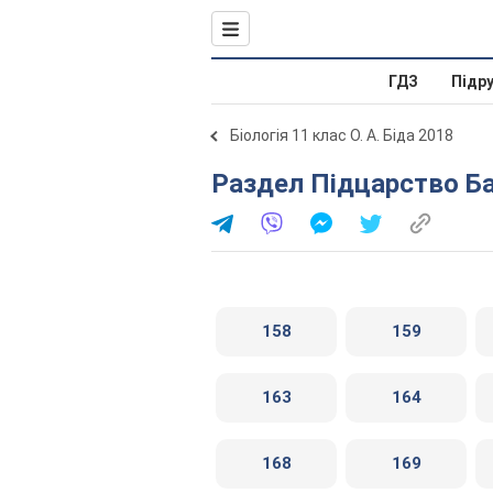
ГДЗ
Підр
Біологія 11 клас О. А. Біда 2018
Раздел Підцарство Б
158
159
163
164
168
169