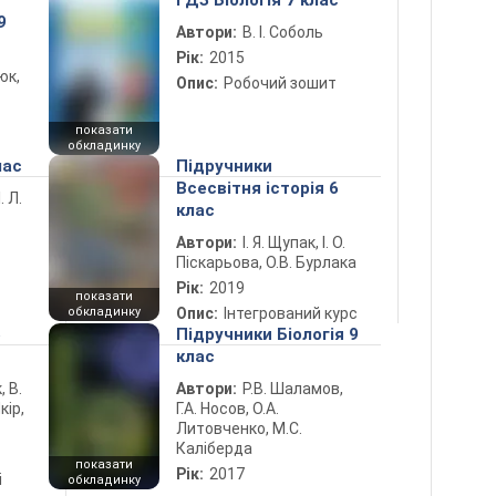
ГДЗ Біологія 7 клас
9
Автори:
В. І. Соболь
Рік:
2015
юк,
Опис:
Робочий зошит
показати
обкладинку
лас
Підручники
Всесвітня історія 6
. Л.
клас
Автори:
І. Я. Щупак, І. О.
Піскарьова, О.В. Бурлака
Рік:
2019
показати
обкладинку
Опис:
Інтегрований курс
5
Підручники Біологія 9
клас
, В.
Автори:
Р.В. Шаламов,
кір,
Г.А. Носов, О.А.
Литовченко, М.С.
Каліберда
показати
Рік:
2017
і
обкладинку