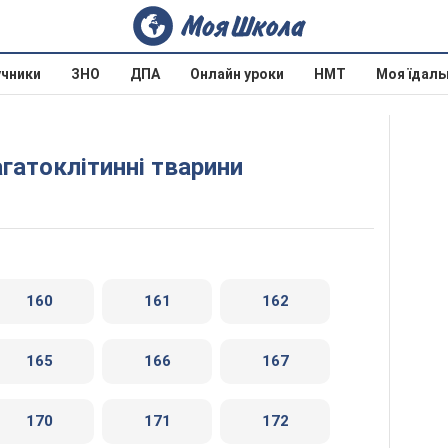
учники
ЗНО
ДПА
Онлайн уроки
НМТ
Моя їдаль
агатоклітинні тварини
160
161
162
165
166
167
170
171
172