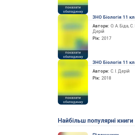
показати
обкладинку
ЗНО Біологія 11 к
Автори:
О. А. Біда, С. І
Дерій
Рік:
2017
показати
обкладинку
ЗНО Біологія 11 к
Автори:
С. І. Дерій
Рік:
2018
показати
обкладинку
Найбільш популярні книги