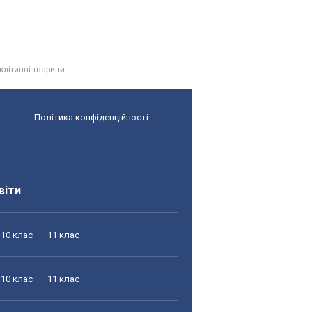
клітинні тварини
Політика конфіденційності
віти
10 клас
11 клас
10 клас
11 клас