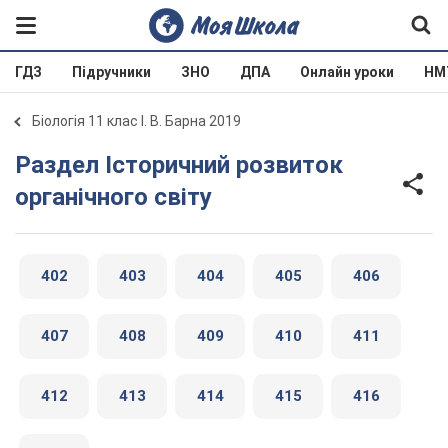
ГДЗ
Підручники
ЗНО
ДПА
Онлайн уроки
НМ
Біологія 11 клас І. В. Барна 2019
Раздел Історичний розвиток
органічного світу
402
403
404
405
406
407
408
409
410
411
412
413
414
415
416