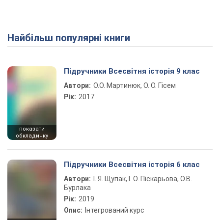
Найбільш популярні книги
Підручники Всесвітня історія 9 клас
Автори:
О.О. Мартинюк, О. О. Гісем
Рік:
2017
показати
обкладинку
Підручники Всесвітня історія 6 клас
Автори:
І. Я. Щупак, І. О. Піскарьова, О.В.
Бурлака
Рік:
2019
Опис:
Інтегрований курс