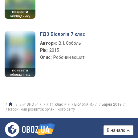
показати
обкладинку
ГДЗ Біологія 7 клас
Автори:
В. І. Соболь
Рік:
2015
Опис:
Робочий зошит
показати
обкладинку
✅ ЗНО ✅
⚡ 11 клас ⚡
Біологія ✍
Барна 2019
Історичний розвиток органічного світу
В начало