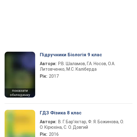
Підручники Біологія 9 клас
Автори:
Р.В. Шаламов, Г.А. Носов, О.А.
Литовченко, М.С. Каліберда
Рік:
2017
показати
обкладинку
ГДЗ Фізика 8 клас
Автори:
В. Г. Бар’яхтар, Ф. Я. Божинова, О.
О. Кірюхіна, С. О. Довгий
Рік:
2016