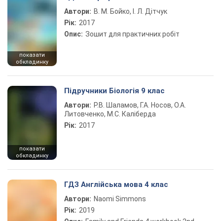
Автори:
В. М. Бойко, І. Л. Дітчук
Рік:
2017
Опис:
Зошит для практичних робіт
показати
обкладинку
Підручники Біологія 9 клас
Автори:
Р.В. Шаламов, Г.А. Носов, О.А.
Литовченко, М.С. Каліберда
Рік:
2017
показати
обкладинку
ГДЗ Англійська мова 4 клас
Автори:
Naomi Simmons
Рік:
2019