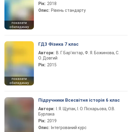
Рік:
2018
Опис:
Рівень стандарту
показати
обкладинку
ГДЗ Фізика 7 клас
Автори:
В. Г. Бар’яхтар, Ф. Я. Божинова, С.
О. Довгий
Рік:
2015
показати
обкладинку
Підручники Всесвітня історія 6 клас
Автори:
І. Я. Щупак, І. О. Піскарьова, О.В.
Бурлака
Рік:
2019
Опис:
Інтегрований курс