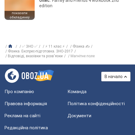
Опис:
Family and Friends 4 workbook 2nd
edition
показати
обкладинку
✅ ЗНО ✅
⚡ 11 клас ⚡
Фізика ✍
Фізика. Експрес-підготовка. ЗНО-2017
Відповіді, вказівки та розв'язки
Магнітне поле
В начало
Про компанію
Команда
Правова інформація
Політика конфіденційності
Реклама на сайті
Документи
Редакційна політика