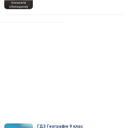
показати
обкладинку
ГДЗ Географія 9 клас