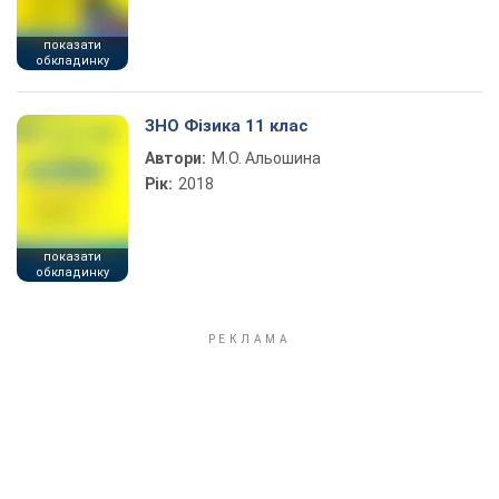
показати
обкладинку
ЗНО Фізика 11 клас
Автори:
М.О. Альошина
Рік:
2018
показати
обкладинку