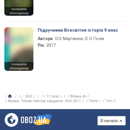
показати
обкладинку
Підручники Всесвітня історія 9 клас
Автори:
О.О. Мартинюк, О. О. Гісем
Рік:
2017
показати
обкладинку
✅ ЗНО ✅
⚡ 11 клас ⚡
Фізика ✍
Фізика. Типові текстові завдання. ЗНО 2017
Тести
Тест 3
В начало