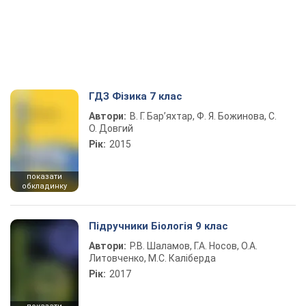
ГДЗ Фізика 7 клас
Автори:
В. Г. Бар’яхтар, Ф. Я. Божинова, С.
О. Довгий
Рік:
2015
показати
обкладинку
Підручники Біологія 9 клас
Автори:
Р.В. Шаламов, Г.А. Носов, О.А.
Литовченко, М.С. Каліберда
Рік:
2017