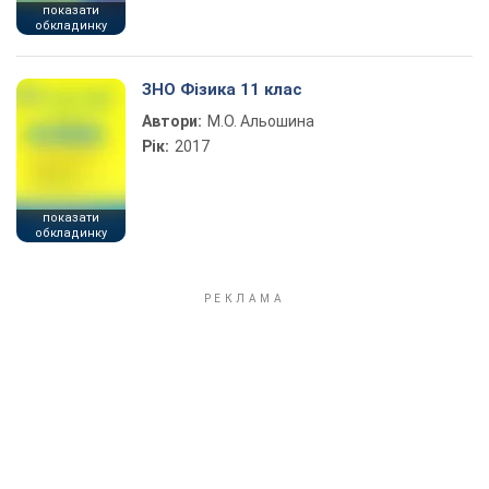
показати
обкладинку
ЗНО Фізика 11 клас
Автори:
М.О. Альошина
Рік:
2017
показати
обкладинку