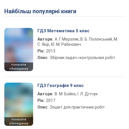
Найбільш популярні книги
ГДЗ Математика 5 клас
Автори:
А. Г. Мерзляк, В. Б. Полонський, М.
С. Якір, Ю. М. Рабінович
Рік:
2013
Опис:
Збірник задач і контрольних робіт
показати
обкладинку
ГДЗ Географія 9 клас
Автори:
В. М. Бойко, І. Л. Дітчук
Рік:
2017
Опис:
Зошит для практичних робіт
показати
обкладинку