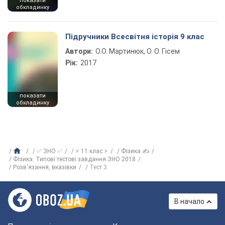
показати
обкладинку
Підручники Всесвітня історія 9 клас
Автори:
О.О. Мартинюк, О. О. Гісем
Рік:
2017
показати
обкладинку
✅ ЗНО ✅
⚡ 11 клас ⚡
Фізика ✍
Фізика. Типові тестові завдання ЗНО 2018
Розв'язання, вказівки
Тест 3
В начало