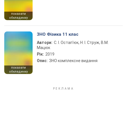
показати
обкладинку
ЗНО Фізика 11 клас
Автори:
С. І. Остап'юк, Н. І. Струж, В.М.
Мацюк
Рік:
2019
Опис:
ЗНО комплексне видання
показати
обкладинку