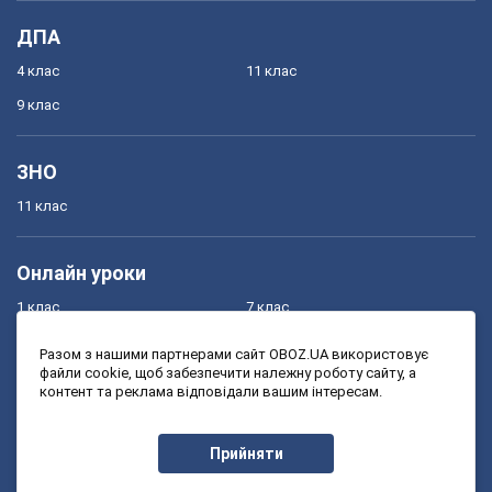
ДПА
4 клас
11 клас
9 клас
ЗНО
11 клас
Онлайн уроки
1 клас
7 клас
2 клас
8 клас
Разом з нашими партнерами сайт OBOZ.UA використовує
файли cookie, щоб забезпечити належну роботу сайту, а
3 клас
9 клас
контент та реклама відповідали вашим інтересам.
4 клас
10 клас
5 клас
11 клас
Прийняти
6 клас