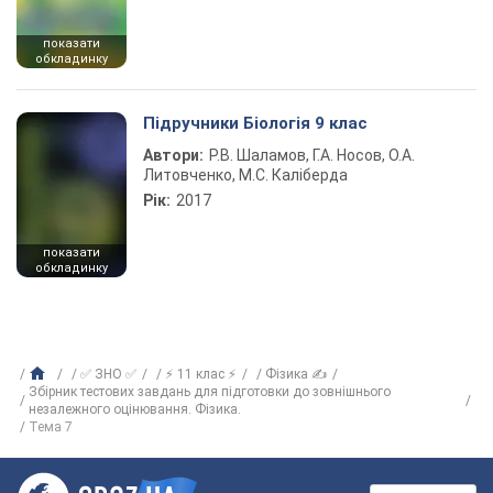
показати
обкладинку
Підручники Біологія 9 клас
Автори:
Р.В. Шаламов, Г.А. Носов, О.А.
Литовченко, М.С. Каліберда
Рік:
2017
показати
обкладинку
✅ ЗНО ✅
⚡ 11 клас ⚡
Фізика ✍
Збірник тестових завдань для підготовки до зовнішнього
незалежного оцінювання. Фізика.
Тема 7