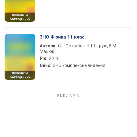
показати
обкладинку
ЗНО Фізика 11 клас
Автори:
С. І. Остап'юк, Н. І. Струж, В.М.
Мацюк
Рік:
2019
Опис:
ЗНО комплексне видання
показати
обкладинку