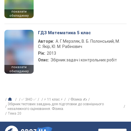
показати
обкладинку
ГДЗ Математика 5 клас
Автори:
А. Г. Мерзляк, В. Б. Полонський, М.
С. Якір, Ю. М. Рабінович
Рік:
2013
Опис:
Збірник задач і контрольних робіт
показати
обкладинку
✅ ЗНО ✅
⚡ 11 клас ⚡
Фізика ✍
Збірник тестових завдань для підготовки до зовнішнього
незалежного оцінювання. Фізика.
Тема 20