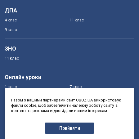
ДПА
4 клас
11 клас
9 клас
ЗНО
11 клас
Онлайн уроки
1 клас
7 клас
2 клас
8 клас
Разом з нашими партнерами сайт OBOZ.UA використовує
файли cookie, щоб забезпечити належну роботу сайту, а
3 клас
9 клас
контент та реклама відповідали вашим інтересам.
4 клас
10 клас
5 клас
11 клас
Прийняти
6 клас