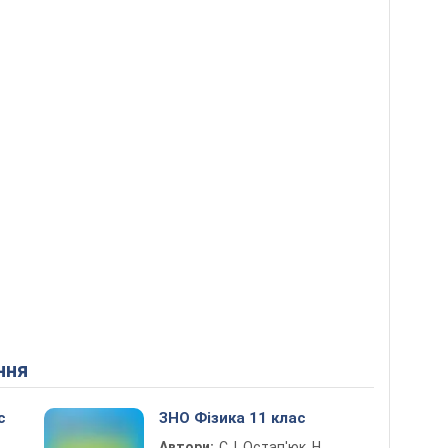
ння
с
ЗНО Фізика 11 клас
Автори:
С. І. Остап'юк, Н.