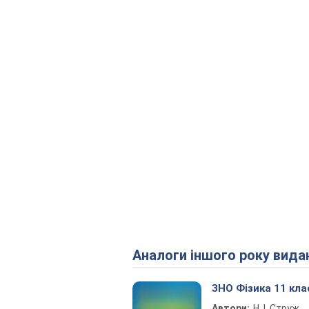
Аналоги іншого року вида
ЗНО Фізика 11 кла
Автори:
Н. І. Струж