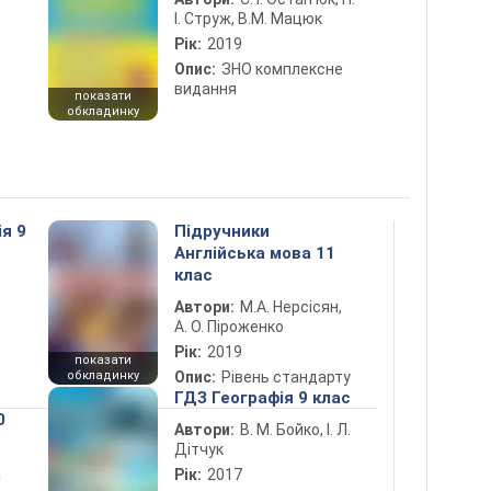
І. Струж, В.М. Мацюк
Рік:
2019
Опис:
ЗНО комплексне
видання
показати
обкладинку
ія 9
Підручники
Англійська мова 11
клас
Автори:
М.А. Нерсісян,
А. О. Піроженко
Рік:
2019
показати
обкладинку
Опис:
Рівень стандарту
ГДЗ Географія 9 клас
0
Автори:
В. М. Бойко, І. Л.
Дітчук
а
Рік:
2017