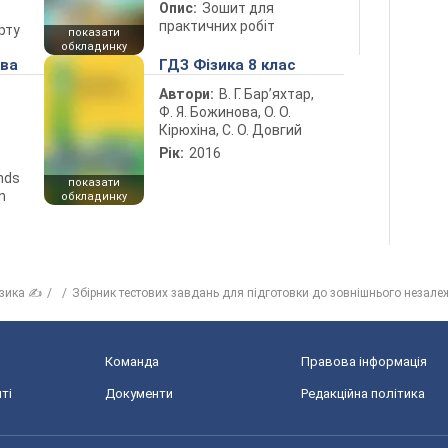
Опис:
Зошит для
практичних робіт
рту
показати
обкладинку
ова
ГДЗ Фізика 8 клас
Автори:
В. Г. Бар’яхтар,
Ф. Я. Божинова, О. О.
Кірюхіна, С. О. Довгий
Рік:
2016
ends
показати
n
обкладинку
зика ✍
Збірник тестових завдань для підготовки до зовнішнього незале
Команда
Правова інформація
ті
Документи
Редакційна політика