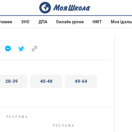
учники
ЗНО
ДПА
Онлайн уроки
НМТ
Моя їдаль
28-39
40-48
49-64