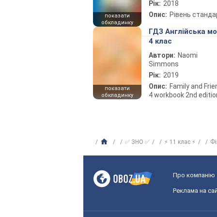
Рік:
2018
Опис:
Рівень станда
показати
обкладинку
ГДЗ Англійська м
4 клас
Автори:
Naomi
Simmons
Рік:
2019
Опис:
Family and Fri
показати
4 workbook 2nd editio
обкладинку
✅ ЗНО ✅
⚡ 11 клас ⚡
Фі
Про компанію
Реклама на сай