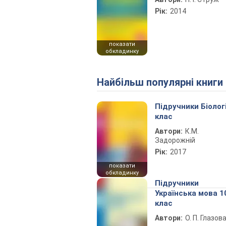
Рік:
2014
показати
обкладинку
Найбільш популярні книги
Підручники Біолог
клас
Автори:
К.М.
Задорожній
Рік:
2017
показати
обкладинку
Підручники
Українська мова 1
клас
Автори:
О. П. Глазов