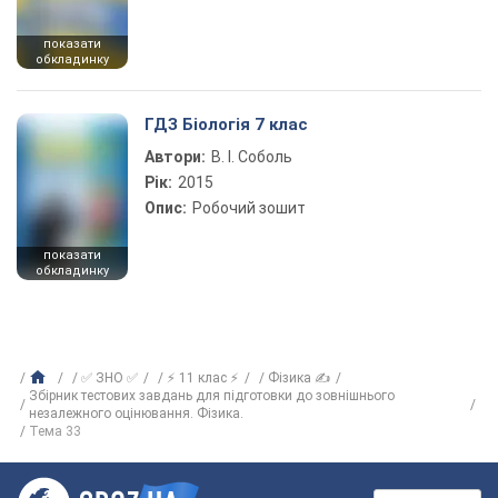
показати
обкладинку
ГДЗ Біологія 7 клас
Автори:
В. І. Соболь
Рік:
2015
Опис:
Робочий зошит
показати
обкладинку
✅ ЗНО ✅
⚡ 11 клас ⚡
Фізика ✍
Збірник тестових завдань для підготовки до зовнішнього
незалежного оцінювання. Фізика.
Тема 33