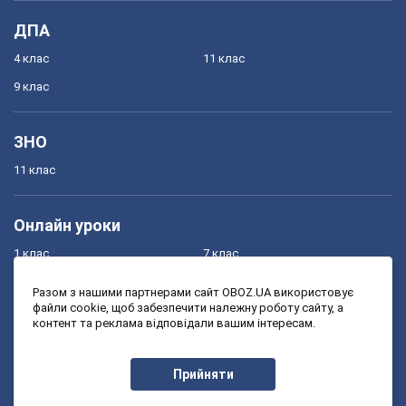
ДПА
4 клас
11 клас
9 клас
ЗНО
11 клас
Онлайн уроки
1 клас
7 клас
2 клас
8 клас
Разом з нашими партнерами сайт OBOZ.UA використовує
файли cookie, щоб забезпечити належну роботу сайту, а
3 клас
9 клас
контент та реклама відповідали вашим інтересам.
4 клас
10 клас
5 клас
11 клас
Прийняти
6 клас