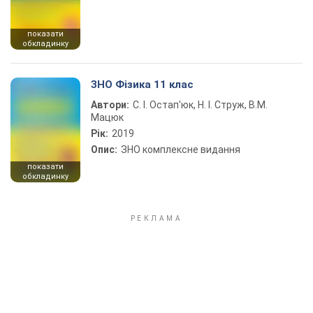
показати
обкладинку
ЗНО Фізика 11 клас
Автори:
С. І. Остап'юк, Н. І. Струж, В.М.
Мацюк
Рік:
2019
Опис:
ЗНО комплексне видання
показати
обкладинку