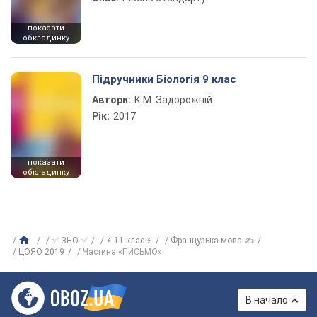
показати
обкладинку
Підручники Біологія 9 клас
Автори:
К.М. Задорожній
Рік:
2017
показати
обкладинку
✅ ЗНО ✅
⚡ 11 клас ⚡
Французька мова ✍
ЦОЯО 2019
Частина «ПИСЬМО»
В начало