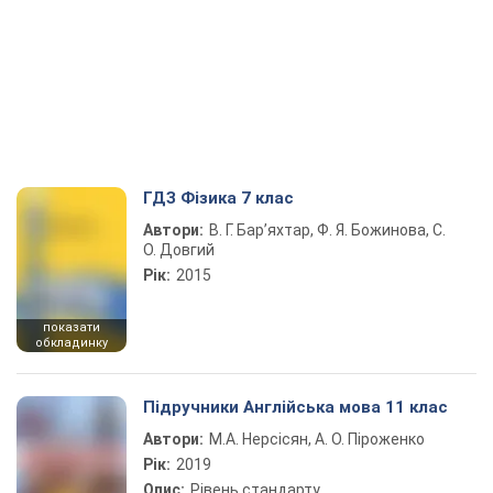
ГДЗ Фізика 7 клас
Автори:
В. Г. Бар’яхтар, Ф. Я. Божинова, С.
О. Довгий
Рік:
2015
показати
обкладинку
Підручники Англійська мова 11 клас
Автори:
М.А. Нерсісян, А. О. Піроженко
Рік:
2019
Опис:
Рівень стандарту