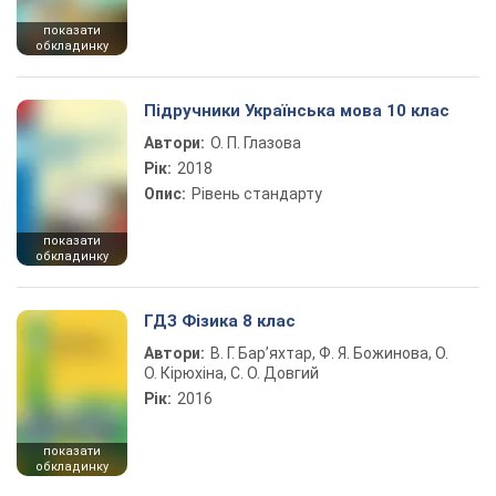
показати
обкладинку
Підручники Українська мова 10 клас
Автори:
О. П. Глазова
Рік:
2018
Опис:
Рівень стандарту
показати
обкладинку
ГДЗ Фізика 8 клас
Автори:
В. Г. Бар’яхтар, Ф. Я. Божинова, О.
О. Кірюхіна, С. О. Довгий
Рік:
2016
показати
обкладинку