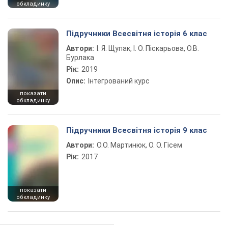
обкладинку
Підручники Всесвітня історія 6 клас
Автори:
І. Я. Щупак, І. О. Піскарьова, О.В.
Бурлака
Рік:
2019
Опис:
Інтегрований курс
показати
обкладинку
Підручники Всесвітня історія 9 клас
Автори:
О.О. Мартинюк, О. О. Гісем
Рік:
2017
показати
обкладинку