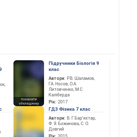
Підручники Біологія 9
9
клас
Автори:
Р.В. Шаламов,
Г.А. Носов, О.А.
юк,
Литовченко, М.С.
Каліберда
показати
Рік:
2017
обкладинку
с
ГДЗ Фізика 7 клас
Автори:
В. Г. Бар’яхтар,
Ф. Я. Божинова, С. О.
Довгий
т
Рік:
2015