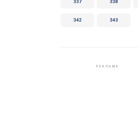
337
338
342
343