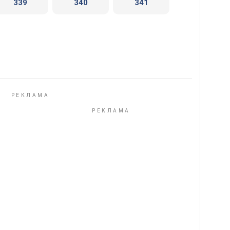
339
340
341