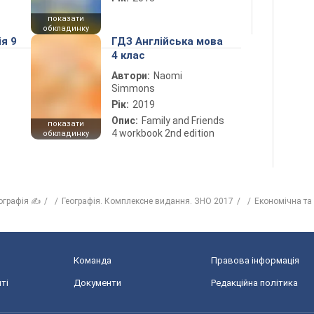
показати
обкладинку
ія 9
ГДЗ Англійська мова
4 клас
Автори:
Naomi
Simmons
Рік:
2019
Опис:
Family and Friends
показати
4 workbook 2nd edition
обкладинку
ографія ✍
Географія. Комплексне видання. ЗНО 2017
Економічна та 
Команда
Правова інформація
ті
Документи
Редакційна політика