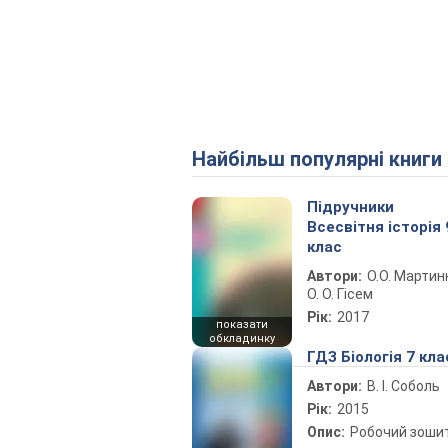
Найбільш популярні книги
Підручники
Всесвітня історія 
клас
Автори:
О.О. Мартин
О. О. Гісем
Рік:
2017
показати
обкладинку
ГДЗ Біологія 7 кла
Автори:
В. І. Соболь
Рік:
2015
Опис:
Робочий зоши