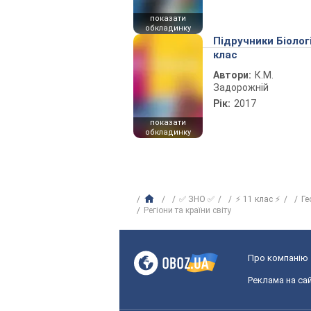
показати
обкладинку
Підручники Біолог
клас
Автори:
К.М.
Задорожній
Рік:
2017
показати
обкладинку
✅ ЗНО ✅
⚡ 11 клас ⚡
Ге
Регіони та країни світу
Про компанію
Реклама на сай