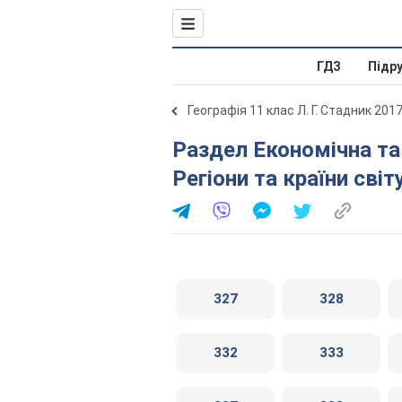
ГДЗ
Підр
Географія 11 клас Л. Г. Стадник 201
Раздел Економічна та соціальна географія світу .
Регіони та країни світ
327
328
332
333