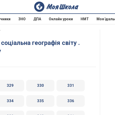
учники
ЗНО
ДПА
Онлайн уроки
НМТ
Моя їдаль
7
у
329
330
331
334
335
336