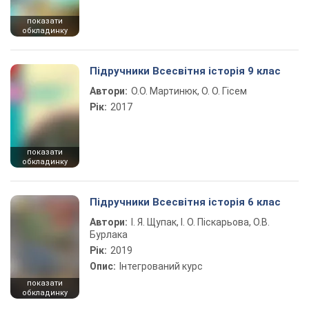
показати
обкладинку
Підручники Всесвітня історія 9 клас
Автори:
О.О. Мартинюк, О. О. Гісем
Рік:
2017
показати
обкладинку
Підручники Всесвітня історія 6 клас
Автори:
І. Я. Щупак, І. О. Піскарьова, О.В.
Бурлака
Рік:
2019
Опис:
Інтегрований курс
показати
обкладинку