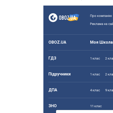
Про компанію
Реклама на сай
OBOZ.UA
Моя Школа
ГДЗ
1 клас
2 кл
Підручники
1 клас
2 кл
ДПА
4 клас
9 кл
ЗНО
11 клас