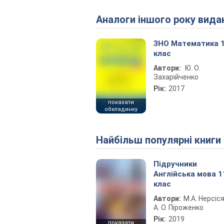
Аналоги іншого року вида
ЗНО Математика 
клас
Автори:
Ю. О.
Захарійченко
Рік:
2017
показати
обкладинку
Найбільш популярні книги
Підручники
Англійська мова 1
клас
Автори:
М.А. Нерсіся
А. О. Піроженко
Рік:
2019
показати