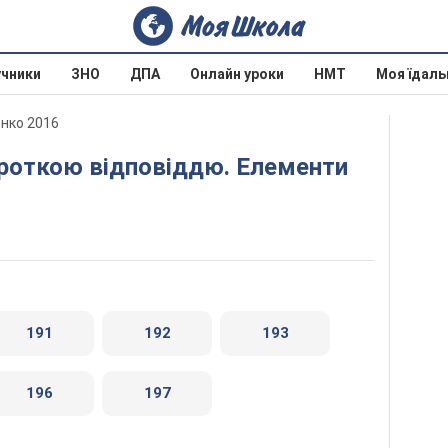
учники
ЗНО
ДПА
Онлайн уроки
НМТ
Моя їдаль
енко 2016
191
192
193
196
197