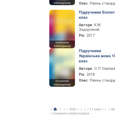
обкладинку
Опис:
Рівень станда
Підручники Біолог
клас
Автори:
К.М.
Задорожній
Рік:
2017
показати
обкладинку
Підручники
Українська мова 1
клас
Автори:
О. П. Глазов
Рік:
2018
Опис:
Рівень станда
показати
обкладинку
✅ ЗНО ✅
⚡ 11 клас ⚡
М
Елементи комбінаторики