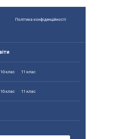
Політика конфіденційності
віти
10 клас
11 клас
10 клас
11 клас