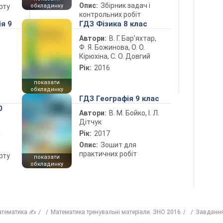
Опис:
Збірник задач і
рту
обкладинку
контрольних робіт
ія 9
ГДЗ Фізика 8 клас
Автори:
В. Г. Бар’яхтар,
Ф. Я. Божинова, О. О.
Кірюхіна, С. О. Довгий
Рік:
2016
показати
обкладинку
ГДЗ Географія 9 клас
0
Автори:
В. М. Бойко, І. Л.
Дітчук
а
Рік:
2017
Опис:
Зошит для
практичних робіт
рту
показати
обкладинку
атематика ✍
Математика тренувальні матеріали. ЗНО 2016
Завдання