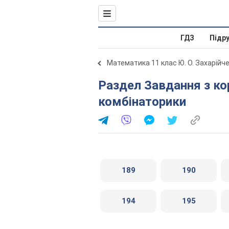
ГДЗ
Підр
Математика 11 клас Ю. О. Захарійч
Раздел Завдання з короткою відповіддю. Елементи
комбінаторики
189
190
194
195