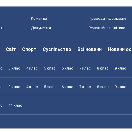
Команда
Правова інформація
ті
Документи
Редакційна політика
Світ
Спорт
Суспільство
Всі новини
Новини ос
ас
3 клас
4 клас
5 клас
6 клас
7 клас
8 клас
9 клас
ас
3 клас
4 клас
5 клас
6 клас
7 клас
8 клас
9 клас
ас
11 клас