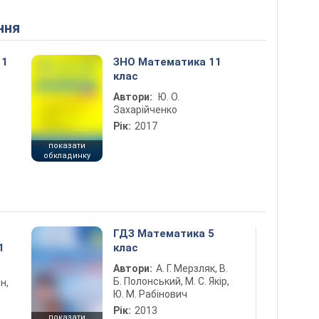
ння
11
ЗНО Математика 11
клас
Автори:
Ю. О.
Захарійченко
Рік:
2017
показати
обкладинку
ГДЗ Математика 5
1
клас
Автори:
А. Г. Мерзляк, В.
Б. Полонський, М. С. Якір,
н,
Ю. М. Рабінович
Рік:
2013
показати