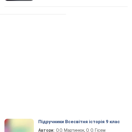
Підручники Всесвітня історія 9 клас
Автори:
О.О. Мартинюк, О. О. Гісем