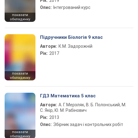
Рік:
2019
Опис:
Інтегрований курс
показати
обкладинку
Підручники Біологія 9 клас
Автори:
К.М. Задорожній
Рік:
2017
показати
обкладинку
ГДЗ Математика 5 клас
Автори:
А. Г. Мерзляк, В. Б. Полонський, М.
С. Якір, Ю. М. Рабінович
Рік:
2013
Опис:
Збірник задач і контрольних робіт
показати
обкладинку