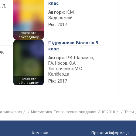
клас
. Л.
Автори:
К.М.
Задорожній
Рік:
2017
показати
обкладинку
Підручники Біологія 9
клас
ар,
Автори:
Р.В. Шаламов,
й
Г.А. Носов, О.А.
Литовченко, М.С.
Каліберда
показати
Рік:
2017
обкладинку
атематика ✍
Математика. Типові тестові завдання. ЗНО 2018
Тести
Команда
Правова інформація