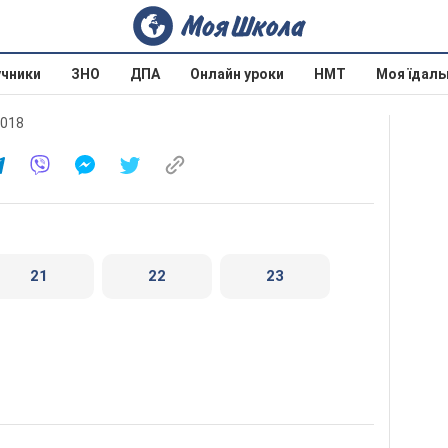
учники
ЗНО
ДПА
Онлайн уроки
НМТ
Моя їдаль
2018
21
22
23