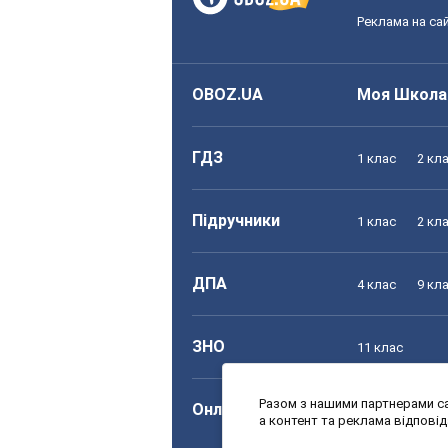
Реклама на сай
OBOZ.UA
Моя Школа
ГДЗ
1 клас
2 кл
Підручники
1 клас
2 кл
ДПА
4 клас
9 кл
ЗНО
11 клас
Разом з нашими партнерами са
Онлайн уроки
1 клас
2 кл
а контент та реклама відпові