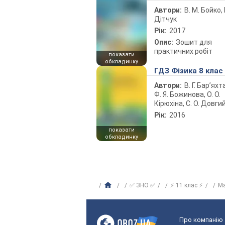
Автори:
В. М. Бойко, І
Дітчук
Рік:
2017
Опис:
Зошит для
практичних робіт
показати
обкладинку
ГДЗ Фізика 8 клас
Автори:
В. Г. Бар’яхт
Ф. Я. Божинова, О. О.
Кірюхіна, С. О. Довги
Рік:
2016
показати
обкладинку
✅ ЗНО ✅
⚡ 11 клас ⚡
М
Про компанію