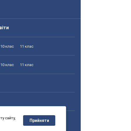
віти
10 клас
11 клас
10 клас
11 клас
у сайту,
10 клас
11 клас
Прийняти