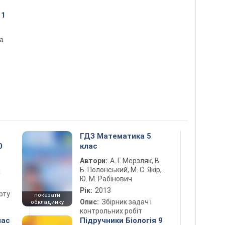
11
на
ГДЗ Математика 5
0
клас
Автори:
А. Г. Мерзляк, В.
Б. Полонський, М. С. Якір,
а
Ю. М. Рабінович
Рік:
2013
рту
показати
Опис:
Збірник задач і
обкладинку
контрольних робіт
лас
Підручники Біологія 9