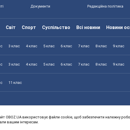
ті
Документи
Редакційна політика
Світ
Спорт
Суспільство
Всі новини
Новини ос
ас
3 клас
4 клас
5 клас
6 клас
7 клас
8 клас
9 клас
ас
3 клас
4 клас
5 клас
6 клас
7 клас
8 клас
9 клас
ас
11 клас
йт OBOZ.UA використовує файли cookie, щоб забезпечити належну робот
ас
3 клас
4 клас
5 клас
6 клас
7 клас
8 клас
9 клас
дали вашим інтересам.