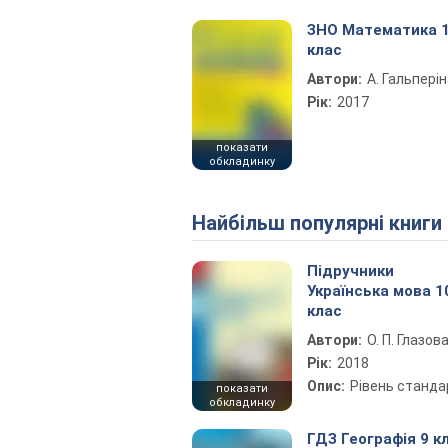
ЗНО Математика 
клас
Автори:
А. Гальпері
Рік:
2017
показати
обкладинку
Найбільш популярні книги
Підручники
Українська мова 1
клас
Автори:
О. П. Глазов
Рік:
2018
Опис:
Рівень станда
показати
обкладинку
ГДЗ Географія 9 к