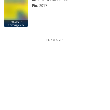
Автори:
А. Гальперіна
Рік:
2017
показати
обкладинку