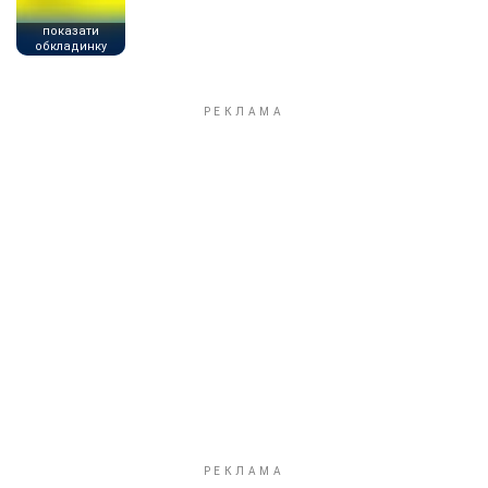
показати
обкладинку