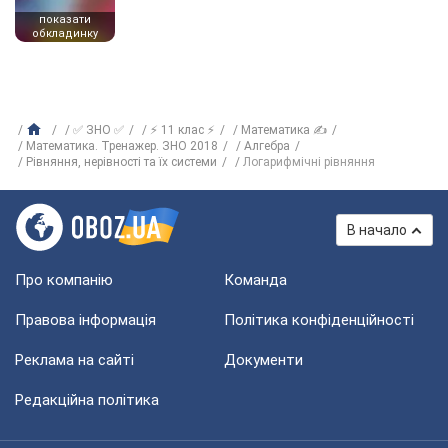
показати
обкладинку
✅ ЗНО ✅
⚡ 11 клас ⚡
Математика ✍
Математика. Тренажер. ЗНО 2018
Алгебра
Рівняння, нерівності та їх системи
Логарифмічні рівняння
В начало
Про компанію
Команда
Правова інформація
Політика конфіденційності
Реклама на сайті
Документи
Редакційна політика