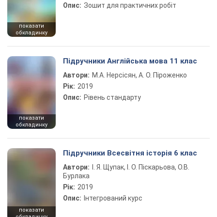
Опис:
Зошит для практичних робіт
показати
обкладинку
Підручники Англійська мова 11 клас
Автори:
М.А. Нерсісян, А. О. Піроженко
Рік:
2019
Опис:
Рівень стандарту
показати
обкладинку
Підручники Всесвітня історія 6 клас
Автори:
І. Я. Щупак, І. О. Піскарьова, О.В.
Бурлака
Рік:
2019
Опис:
Інтегрований курс
показати
обкладинку