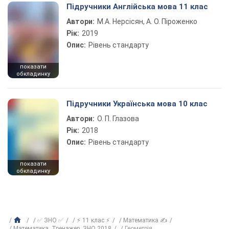
Підручники Англійська мова 11 клас
Автори:
М.А. Нерсісян, А. О. Піроженко
Рік:
2019
Опис:
Рівень стандарту
показати
обкладинку
Підручники Українська мова 10 клас
Автори:
О. П. Глазова
Рік:
2018
Опис:
Рівень стандарту
показати
обкладинку
✅ ЗНО ✅
⚡ 11 клас ⚡
Математика ✍
Математика. Тренажер. ЗНО 2018
Геометрія