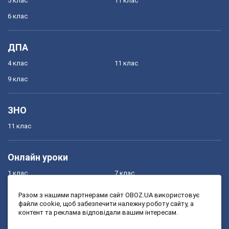
5 клас
11 клас
6 клас
ДПА
4 клас
11 клас
9 клас
ЗНО
11 клас
Онлайн уроки
1 клас
7 клас
2 клас
8 клас
Разом з нашими партнерами сайт OBOZ.UA використовує
файли cookie, щоб забезпечити належну роботу сайту, а
3 клас
9 клас
контент та реклама відповідали вашим інтересам.
4 клас
10 клас