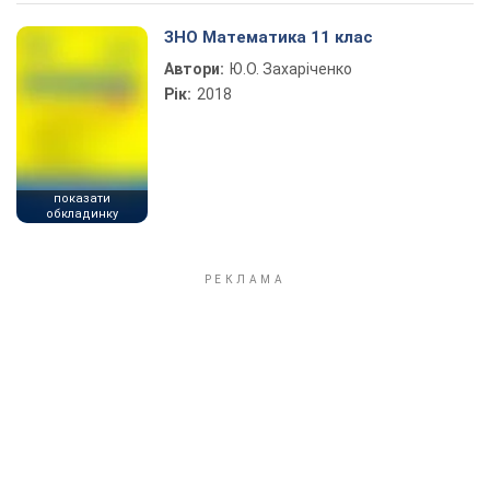
Play Video
ЗНО Математика 11 клас
Автори:
Ю.О. Захаріченко
Рік:
2018
показати
обкладинку