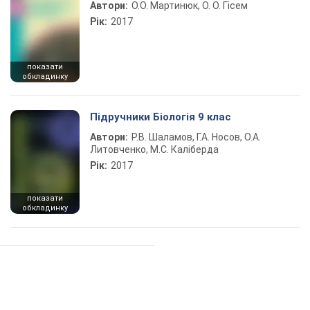
Автори:
О.О. Мартинюк, О. О. Гісем
Рік:
2017
показати
обкладинку
Підручники Біологія 9 клас
Автори:
Р.В. Шаламов, Г.А. Носов, О.А.
Литовченко, М.С. Каліберда
Рік:
2017
показати
обкладинку