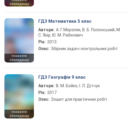
обкладинку
ГДЗ Математика 5 клас
Автори:
А. Г. Мерзляк, В. Б. Полонський, М.
С. Якір, Ю. М. Рабінович
Рік:
2013
Опис:
Збірник задач і контрольних робіт
показати
обкладинку
ГДЗ Географія 9 клас
Автори:
В. М. Бойко, І. Л. Дітчук
Рік:
2017
Опис:
Зошит для практичних робіт
показати
обкладинку