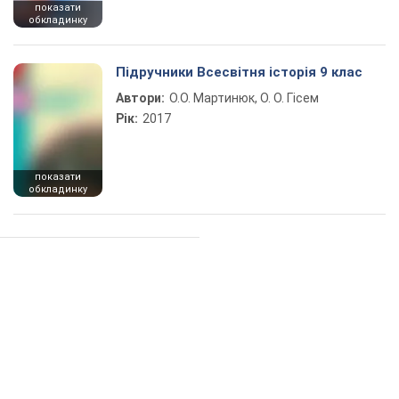
показати
обкладинку
Підручники Всесвітня історія 9 клас
Автори:
О.О. Мартинюк, О. О. Гісем
Рік:
2017
показати
обкладинку