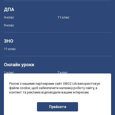
ДПА
4 клас
11 клас
9 клас
ЗНО
11 клас
Онлайн уроки
1 клас
7 клас
2 клас
8 клас
Разом з нашими партнерами сайт OBOZ.UA використовує
файли cookie, щоб забезпечити належну роботу сайту, а
3 клас
9 клас
контент та реклама відповідали вашим інтересам.
4 клас
10 клас
5 клас
11 клас
Прийняти
6 клас