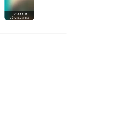
показати
обкладинку