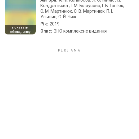
Автори:
А. М. Капіносов, Л. Олійник, Л.І.
Кондратьєва , Г. М. Білоусова, Г. В. Гап'юк,
О. М. Мартинюк, С. В. Мартинюк, П. І.
Ульшин, О. Й. Чиж
Рік:
2019
показати
Опис:
ЗНО комплексне видання
обкладинку