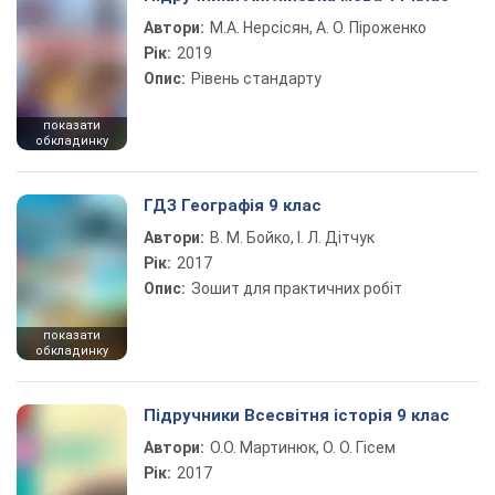
Автори:
М.А. Нерсісян, А. О. Піроженко
Рік:
2019
Опис:
Рівень стандарту
показати
обкладинку
ГДЗ Географія 9 клас
Автори:
В. М. Бойко, І. Л. Дітчук
Рік:
2017
Опис:
Зошит для практичних робіт
показати
обкладинку
Підручники Всесвітня історія 9 клас
Автори:
О.О. Мартинюк, О. О. Гісем
Рік:
2017