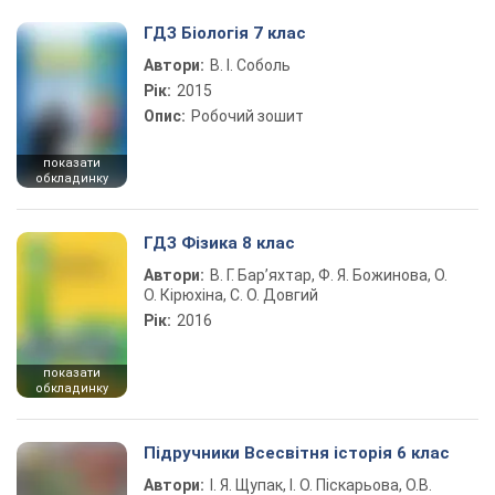
ГДЗ Біологія 7 клас
Автори:
В. І. Соболь
Рік:
2015
Опис:
Робочий зошит
показати
обкладинку
ГДЗ Фізика 8 клас
Автори:
В. Г. Бар’яхтар, Ф. Я. Божинова, О.
О. Кірюхіна, С. О. Довгий
Рік:
2016
показати
обкладинку
Підручники Всесвітня історія 6 клас
Автори:
І. Я. Щупак, І. О. Піскарьова, О.В.