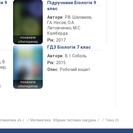
ія 9
Підручники Біологія 9
клас
Автори:
Р.В. Шаламов,
Г.А. Носов, О.А.
Литовченко, М.С.
Каліберда
показати
Рік:
2017
обкладинку
5
ГДЗ Біологія 7 клас
Автори:
В. І. Соболь
, В.
Рік:
2015
кір,
Опис:
Робочий зошит
показати
і
обкладинку
атематика ✍
Математика. Збірник тестових завдань
Тема 26