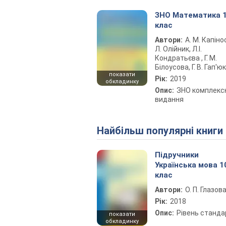
ЗНО Математика 
клас
Автори:
А. М. Капіно
Л. Олійник, Л.І.
Кондратьєва , Г. М.
Білоусова, Г. В. Гап'юк
показати
М. Мартинюк, С. В.
Рік:
2019
обкладинку
Мартинюк, П. І. Ульши
Опис:
ЗНО комплекс
О. Й. Чиж
видання
Найбільш популярні книги
Підручники
Українська мова 1
клас
Автори:
О. П. Глазов
Рік:
2018
Опис:
Рівень станда
показати
обкладинку