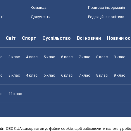
Команда
Правова інформація
ті
Документи
Редакційна політика
Світ
Спорт
Суспільство
Всі новини
Новини ос
ас
3 клас
4 клас
5 клас
6 клас
7 клас
8 клас
9 клас
ас
3 клас
4 клас
5 клас
6 клас
7 клас
8 клас
9 клас
ас
11 клас
йт OBOZ.UA використовує файли cookie, щоб забезпечити належну робот
ас
3 клас
4 клас
5 клас
6 клас
7 клас
8 клас
9 клас