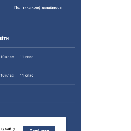
Політика конфіденційності
віти
10 клас
11 клас
10 клас
11 клас
у сайту,
10 клас
11 клас