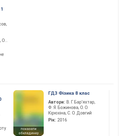
11
сов,
, О.
н,
не
ГДЗ Фізика 8 клас
0
Автори:
В. Г. Бар’яхтар,
Ф. Я. Божинова, О. О.
Кірюхіна, С. О. Довгий
а
Рік:
2016
рту
показати
обкладинку