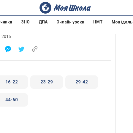
учники
ЗНО
ДПА
Онлайн уроки
НМТ
Моя їдаль
в 2015
16-22
23-29
29-42
44-60