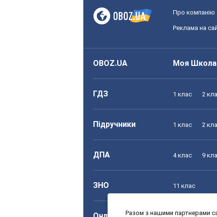
Про компанію
Реклама на сай
OBOZ.UA
Моя Школа
ГДЗ
1 клас
2 кл
Підручники
1 клас
2 кл
ДПА
4 клас
9 кл
ЗНО
11 клас
Разом з нашими партнерами са
Онлайн уроки
1 клас
2 кл