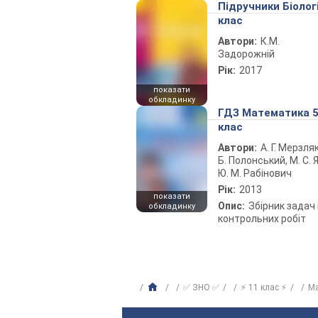
Підручники Біолог
клас
Автори:
К.М.
Задорожній
Рік:
2017
показати
обкладинку
ГДЗ Математика 
клас
Автори:
А. Г. Мерзляк
Б. Полонський, М. С. Я
Ю. М. Рабінович
Рік:
2013
показати
Опис:
Збірник задач 
обкладинку
контрольних робіт
✅ ЗНО ✅
⚡ 11 клас ⚡
М