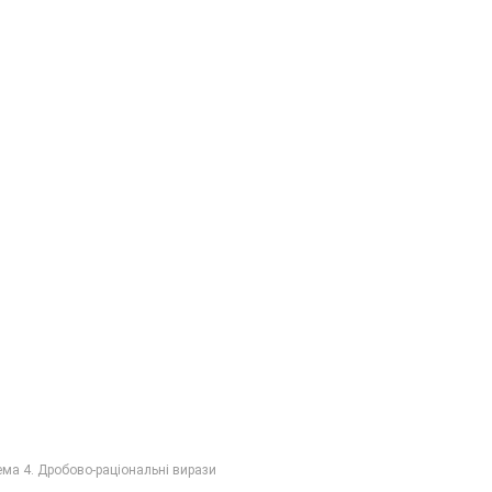
ема 4. Дробово-раціональні вирази