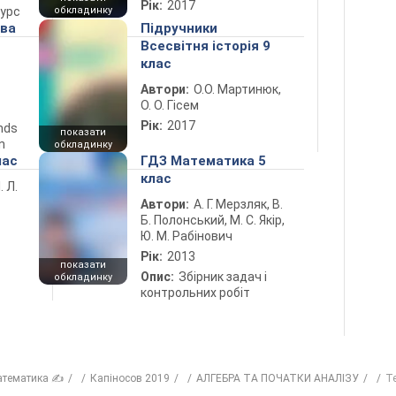
Рік:
2017
курс
обкладинку
ова
Підручники
Всесвітня історія 9
клас
Автори:
О.О. Мартинюк,
О. О. Гісем
Рік:
2017
ends
показати
n
обкладинку
лас
ГДЗ Математика 5
клас
. Л.
Автори:
А. Г. Мерзляк, В.
Б. Полонський, М. С. Якір,
Ю. М. Рабінович
Рік:
2013
показати
Опис:
Збірник задач і
обкладинку
контрольних робіт
атематика ✍
Капіносов 2019
АЛГЕБРА ТА ПОЧАТКИ АНАЛІЗУ
Т