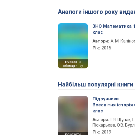
Аналоги іншого року вида
ЗНО Математика 
клас
Автори:
А. М. Капіно
Рік:
2015
показати
обкладинку
Найбільш популярні книги
Підручники
Всесвітня історія 
клас
Автори:
І. Я. Щупак, І.
Піскарьова, О.В. Бур
Рік:
2019
показати