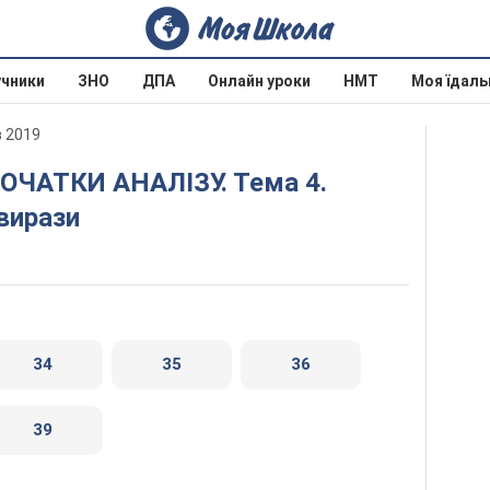
учники
ЗНО
ДПА
Онлайн уроки
НМТ
Моя їдаль
в 2019
вирази
34
35
36
39