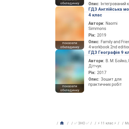
обкладинку
Опис:
Інтегрований 
ГДЗ Англійська м
4 клас
Автори:
Naomi
Simmons
Рік:
2019
Опис:
Family and Fri
показати
4 workbook 2nd editio
обкладинку
ГДЗ Географія 9 к
Автори:
В. М. Бойко, І
Дітчук
Рік:
2017
Опис:
Зошит для
практичних робіт
показати
обкладинку
✅ ЗНО ✅
⚡ 11 клас ⚡
М