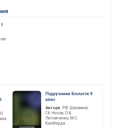
ння
11
сов
Підручники Біологія 9
6
клас
Автори:
Р.В. Шаламов,
Г.А. Носов, О.А.
 О.
Литовченко, М.С.
лака
Каліберда
показати