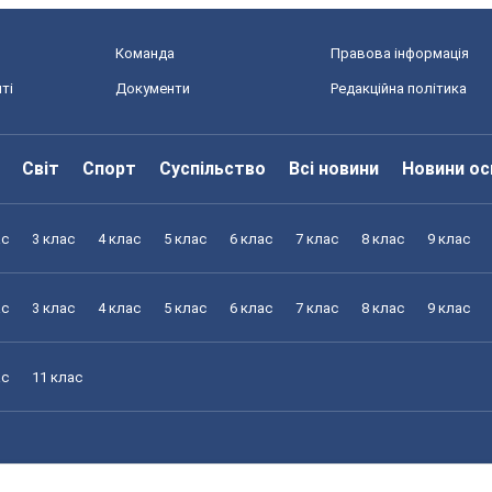
Команда
Правова інформація
ті
Документи
Редакційна політика
Світ
Спорт
Суспільство
Всі новини
Новини ос
ас
3 клас
4 клас
5 клас
6 клас
7 клас
8 клас
9 клас
ас
3 клас
4 клас
5 клас
6 клас
7 клас
8 клас
9 клас
ас
11 клас