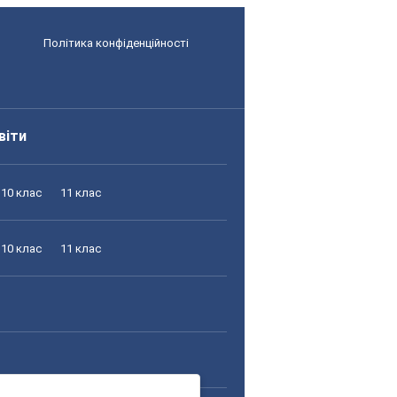
Політика конфіденційності
віти
10 клас
11 клас
10 клас
11 клас