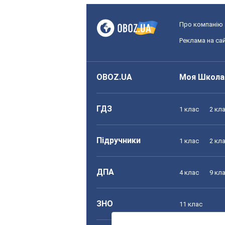
Про компанію
Реклама на сай
OBOZ.UA
Моя Школа
ГДЗ
1 клас
2 кл
Підручники
1 клас
2 кл
ДПА
4 клас
9 кл
ЗНО
11 клас