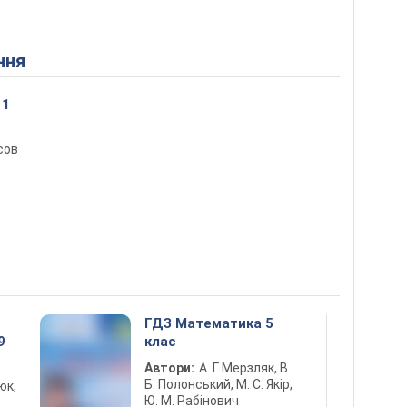
ння
11
сов
ГДЗ Математика 5
9
клас
Автори:
А. Г. Мерзляк, В.
Б. Полонський, М. С. Якір,
юк,
Ю. М. Рабінович