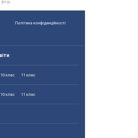
 фігур
Політика конфіденційності
віти
10 клас
11 клас
10 клас
11 клас