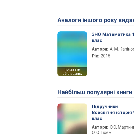
Аналоги іншого року вида
ЗНО Математика 
клас
Автори:
А. М. Капіно
Рік:
2015
показати
обкладинку
Найбільш популярні книги
Підручники
Всесвітня історія 
клас
Автори:
О.О. Мартин
О. О. Гісем