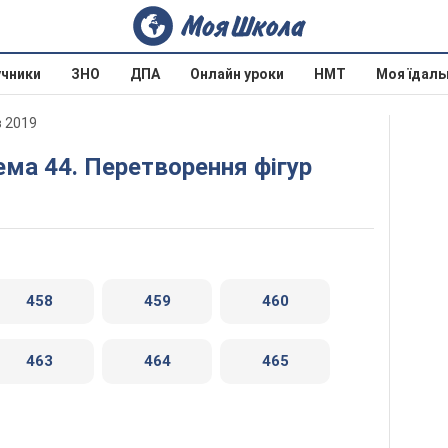
учники
ЗНО
ДПА
Онлайн уроки
НМТ
Моя їдаль
в 2019
ема 44. Перетворення фігур
458
459
460
463
464
465