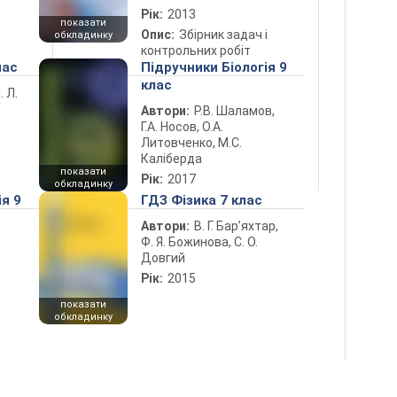
Рік:
2013
показати
Опис:
Збірник задач і
обкладинку
контрольних робіт
лас
Підручники Біологія 9
клас
. Л.
Автори:
Р.В. Шаламов,
Г.А. Носов, О.А.
Литовченко, М.С.
Каліберда
показати
Рік:
2017
обкладинку
ія 9
ГДЗ Фізика 7 клас
Автори:
В. Г. Бар’яхтар,
Ф. Я. Божинова, С. О.
Довгий
Рік:
2015
показати
обкладинку