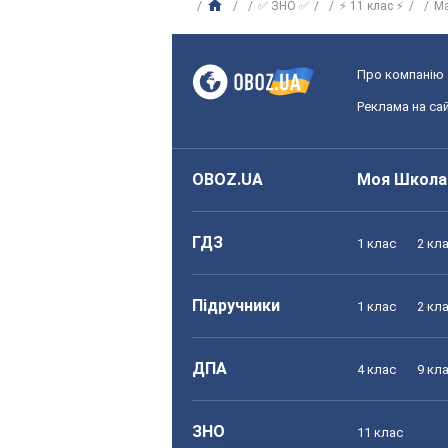
✅ ЗНО ✅
⚡ 11 клас ⚡
М
Про компанію
Реклама на сай
OBOZ.UA
Моя Школа
ГДЗ
1 клас
2 кл
Підручники
1 клас
2 кл
ДПА
4 клас
9 кл
ЗНО
11 клас