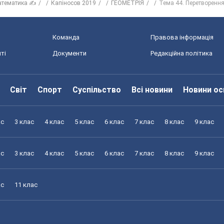
атематика ✍
Капіносов 2019
ГЕОМЕТРІЯ
Тема 44. Перетворення
Команда
Правова інформація
ті
Документи
Редакційна політика
Світ
Спорт
Суспільство
Всі новини
Новини ос
ас
3 клас
4 клас
5 клас
6 клас
7 клас
8 клас
9 клас
ас
3 клас
4 клас
5 клас
6 клас
7 клас
8 клас
9 клас
ас
11 клас