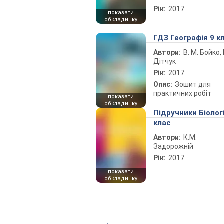
Рік:
2017
показати
обкладинку
ГДЗ Географія 9 к
Автори:
В. М. Бойко, І
Дітчук
Рік:
2017
Опис:
Зошит для
практичних робіт
показати
обкладинку
Підручники Біолог
клас
Автори:
К.М.
Задорожній
Рік:
2017
показати
обкладинку