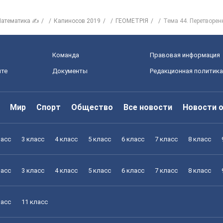
атематика ✍
Капиносов 2019
ГЕОМЕТРІЯ
Тема 44. Перетворен
Команда
Правовая информация
йте
Документы
Редакционная политика
Мир
Спорт
Общество
Все новости
Новости 
ласс
3 класс
4 класс
5 класс
6 класс
7 класс
8 класс
ласс
3 класс
4 класс
5 класс
6 класс
7 класс
8 класс
ласс
11 класс