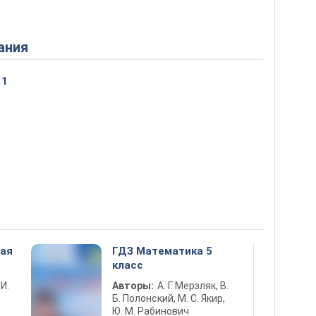
ания
11
ная
ГДЗ Математика 5
класс
 И.
Авторы:
А. Г. Мерзляк, В.
Б. Полонский, М. С. Якир,
Ю. М. Рабинович