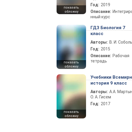
Год:
2019
показать
Описание:
Интегрир
обложку
нный курс
ГДЗ Биология 7
класс
Авторы:
В. И. Собол
Год:
2015
Описание:
Рабочая
тетрадь
показать
обложку
Учебники Всемир
история 9 класс
Авторы:
А.А. Марты
О. А. Гисем
Год:
2017
показать
обложку