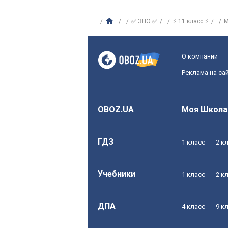
✅ ЗНО ✅
⚡ 11 класс ⚡
М
О компании
Реклама на са
OBOZ.UA
Моя Школа
ГДЗ
1 класс
2 к
Учебники
1 класс
2 к
ДПА
4 класс
9 к