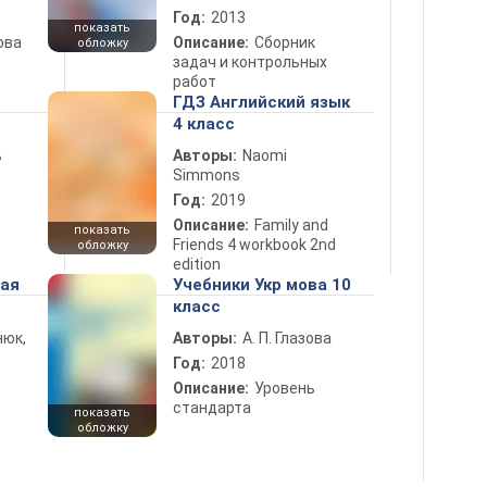
Год:
2013
показать
ова
Описание:
Сборник
обложку
задач и контрольных
работ
ГДЗ Английский язык
4 класс
ь
Авторы:
Naomi
Simmons
Год:
2019
Описание:
Family and
показать
Friends 4 workbook 2nd
обложку
edition
ная
Учебники Укр мова 10
класс
нюк,
Авторы:
А. П. Глазова
Год:
2018
Описание:
Уровень
стандарта
показать
обложку