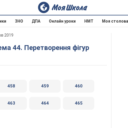
ики
ЗНО
ДПА
Онлайн уроки
НМТ
Моя столов
ов 2019
ема 44. Перетворення фігур
458
459
460
463
464
465