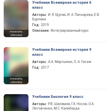
Учебники Всемирная история 6
класс
Авторы:
И. Я. Щупак, И. А. Пискарева, Е.В.
Бурлака
Год:
2019
Описание:
Интегрированный курс
показать
обложку
Учебники Всемирная история 9
класс
Авторы:
А.А. Мартынюк, О. А. Гисем
Год:
2017
показать
обложку
Учебники Биология 9 класс
Авторы:
Р.В. Шаламов, Г.А. Носов, О.А.
Литовченко, М.С. Калиберда