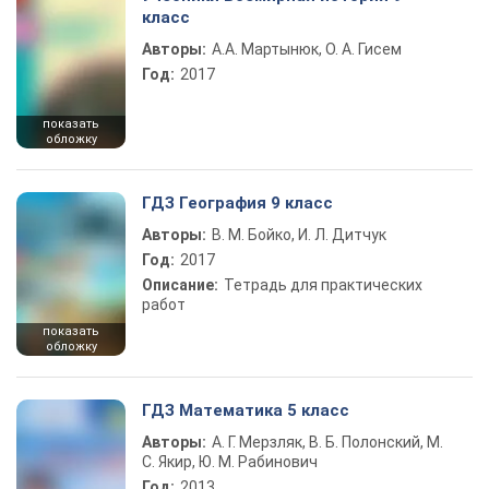
класс
Авторы:
А.А. Мартынюк, О. А. Гисем
Год:
2017
показать
обложку
ГДЗ География 9 класс
Авторы:
В. М. Бойко, И. Л. Дитчук
Год:
2017
Описание:
Тетрадь для практических
работ
показать
обложку
ГДЗ Математика 5 класс
Авторы:
А. Г. Мерзляк, В. Б. Полонский, М.
С. Якир, Ю. М. Рабинович
Год:
2013