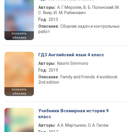
Авторы:
А. Г. Мерзляк, В. Б. Полонский, М.
С. Якир, Ю. М. Рабинович
Год:
2013
Описание:
Сборник задач и контрольных
работ
показать
обложку
ГДЗ Английский язык 4 класс
Авторы:
Naomi Simmons
Год:
2019
Описание:
Family and Friends 4 workbook
2nd edition
показать
обложку
Учебники Всемирная история 9
класс
Авторы:
А.А. Мартынюк, О. А. Гисем