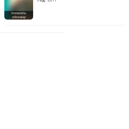
Год:
2017
показать
обложку