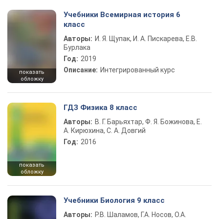
Учебники Всемирная история 6
класс
Авторы:
И. Я. Щупак, И. А. Пискарева, Е.В.
Бурлака
Год:
2019
Описание:
Интегрированный курс
показать
обложку
ГДЗ Физика 8 класс
Авторы:
В. Г. Барьяхтар, Ф. Я. Божинова, Е.
А. Кирюхина, С. А. Довгий
Год:
2016
показать
обложку
Учебники Биология 9 класс
Авторы:
Р.В. Шаламов, Г.А. Носов, О.А.