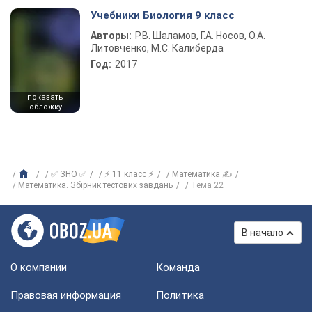
Учебники Биология 9 класс
Авторы:
Р.В. Шаламов, Г.А. Носов, О.А.
Литовченко, М.С. Калиберда
Год:
2017
показать
обложку
✅ ЗНО ✅
⚡ 11 класс ⚡
Математика ✍
Математика. Збірник тестових завдань
Тема 22
В начало
О компании
Команда
Правовая информация
Политика