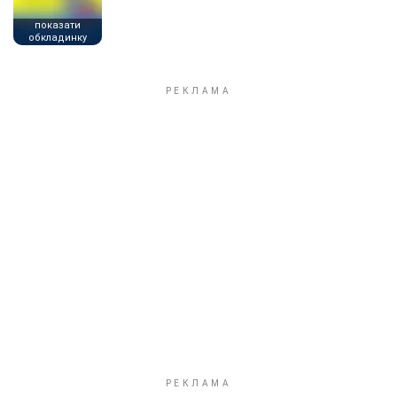
показати
обкладинку