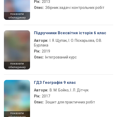
Рік:
2013
Опис:
Збірник задач і контрольних робіт
показати
обкладинку
Підручники Всесвітня історія 6 клас
Автори:
І. Я. Щупак, І. О. Піскарьова, О.В.
Бурлака
Рік:
2019
Опис:
Інтегрований курс
показати
обкладинку
ГДЗ Географія 9 клас
Автори:
В. М. Бойко, І. Л. Дітчук
Рік:
2017
Опис:
Зошит для практичних робіт
показати
обкладинку