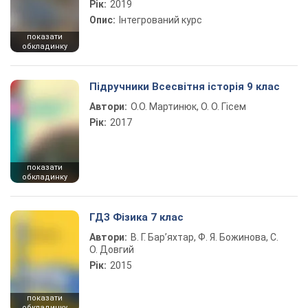
Рік:
2019
Опис:
Інтегрований курс
показати
обкладинку
Підручники Всесвітня історія 9 клас
Автори:
О.О. Мартинюк, О. О. Гісем
Рік:
2017
показати
обкладинку
ГДЗ Фізика 7 клас
Автори:
В. Г. Бар’яхтар, Ф. Я. Божинова, С.
О. Довгий
Рік:
2015
показати
обкладинку