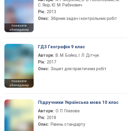
С. Якір, Ю. М. Рабінович
Рік:
2013
Опис:
Збірник задач і контрольних робіт
показати
обкладинку
ГДЗ Географія 9 клас
Автори:
В. М. Бойко, І. Л. Дітчук
Рік:
2017
Опис:
Зошит для практичних робіт
показати
обкладинку
Підручники Українська мова 10 клас
Автори:
О. П. Глазова
Рік:
2018
Опис:
Рівень стандарту