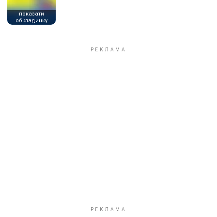
показати
обкладинку