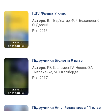
ГДЗ Фізика 7 клас
Автори:
В. Г. Бар’яхтар, Ф. Я. Божинова, С.
О. Довгий
Рік:
2015
показати
обкладинку
Підручники Біологія 9 клас
Автори:
Р.В. Шаламов, Г.А. Носов, О.А.
Литовченко, М.С. Каліберда
Рік:
2017
показати
обкладинку
Підручники Англійська мова 11 клас