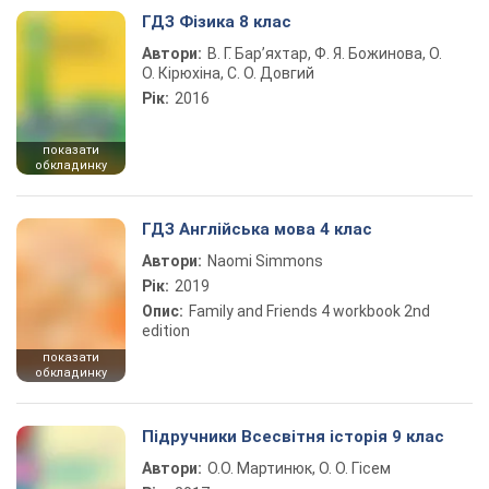
ГДЗ Фізика 8 клас
Автори:
В. Г. Бар’яхтар, Ф. Я. Божинова, О.
О. Кірюхіна, С. О. Довгий
Рік:
2016
показати
обкладинку
ГДЗ Англійська мова 4 клас
Автори:
Naomi Simmons
Рік:
2019
Опис:
Family and Friends 4 workbook 2nd
edition
показати
обкладинку
Підручники Всесвітня історія 9 клас
Автори:
О.О. Мартинюк, О. О. Гісем