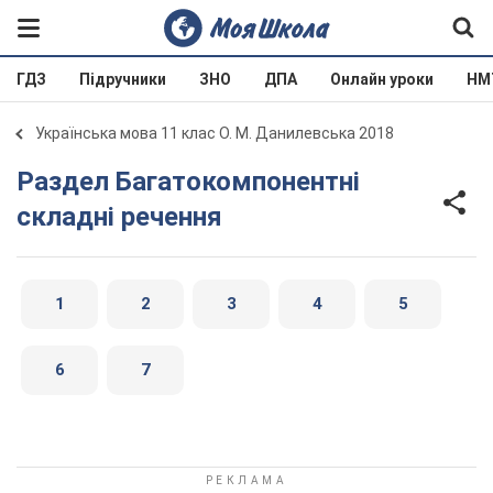
ГДЗ
Підручники
ЗНО
ДПА
Онлайн уроки
НМ
Українська мова 11 клас О. М. Данилевська 2018
Раздел Багатокомпонентні
складні речення
1
2
3
4
5
6
7