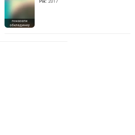
Рік:
2017
показати
обкладинку