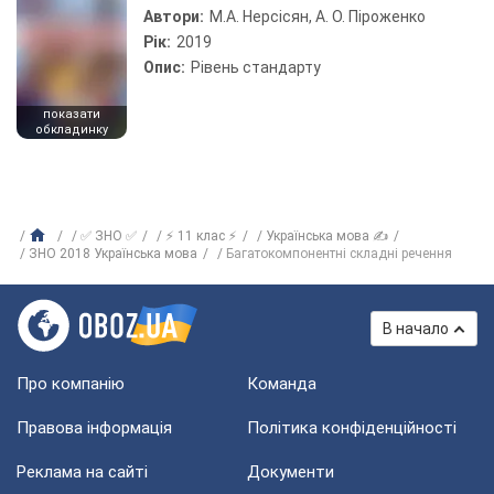
Автори:
М.А. Нерсісян, А. О. Піроженко
Рік:
2019
Опис:
Рівень стандарту
показати
обкладинку
✅ ЗНО ✅
⚡ 11 клас ⚡
Українська мова ✍
ЗНО 2018 Українська мова
Багатокомпонентні складні речення
В начало
Про компанію
Команда
Правова інформація
Політика конфіденційності
Реклама на сайті
Документи