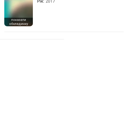
Рік:
2017
показати
обкладинку