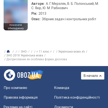
Автори:
А. Г. Мерзляк, В. Б. Полонський, М.
С. Якір, Ю. М. Рабінович
Рік:
2013
Опис:
Збірник задач і контрольних робіт
показати
обкладинку
✅ ЗНО ✅
⚡ 11 клас ⚡
Українська мова ✍
ЗНО 2018 Українська мова
Дієприслівник як особлива форма дієслова
В начало
Про компанію
Команда
Правова інформація
Політика конфіденційності
Реклама на сайті
Документи