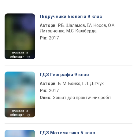
Підручники Біологія 9 клас
Автори:
Р.В. Шаламов, Г.А. Носов, О.А.
Литовченко, М.С. Каліберда
Рік:
2017
показати
обкладинку
ГДЗ Географія 9 клас
Автори:
В. М. Бойко, І. Л. Дітчук
Рік:
2017
Опис:
Зошит для практичних робіт
показати
обкладинку
ГДЗ Математика 5 клас