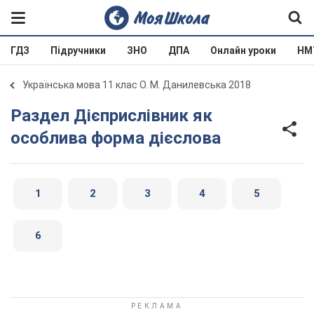
ГДЗ
Підручники
ЗНО
ДПА
Онлайн уроки
НМ
Українська мова 11 клас О. М. Данилевська 2018
Раздел Дієприслівник як
особлива форма дієслова
1
2
3
4
5
6