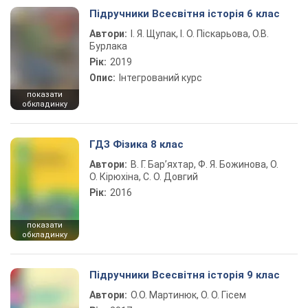
Підручники Всесвітня історія 6 клас
Автори:
І. Я. Щупак, І. О. Піскарьова, О.В.
Бурлака
Рік:
2019
Опис:
Інтегрований курс
показати
обкладинку
ГДЗ Фізика 8 клас
Автори:
В. Г. Бар’яхтар, Ф. Я. Божинова, О.
О. Кірюхіна, С. О. Довгий
Рік:
2016
показати
обкладинку
Підручники Всесвітня історія 9 клас
Автори:
О.О. Мартинюк, О. О. Гісем