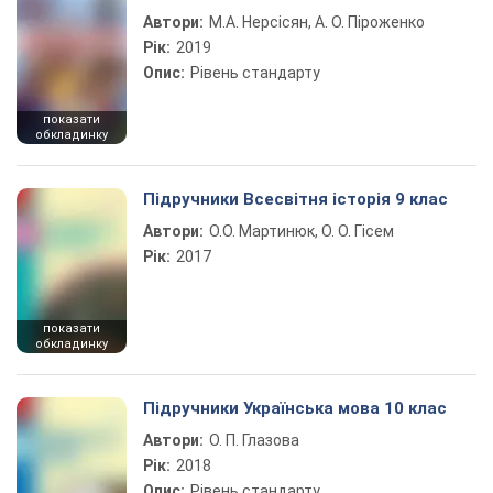
Автори:
М.А. Нерсісян, А. О. Піроженко
Рік:
2019
Опис:
Рівень стандарту
показати
обкладинку
Підручники Всесвітня історія 9 клас
Автори:
О.О. Мартинюк, О. О. Гісем
Рік:
2017
показати
обкладинку
Підручники Українська мова 10 клас
Автори:
О. П. Глазова
Рік:
2018
Опис:
Рівень стандарту