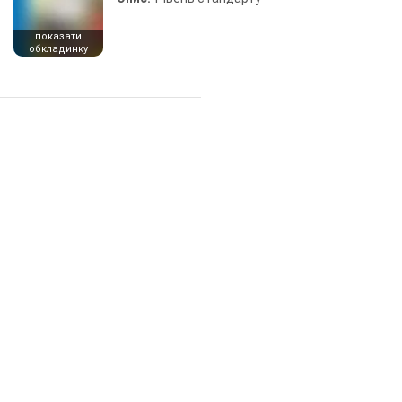
показати
обкладинку