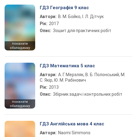
ГДЗ Географія 9 клас
Автори:
В. М. Бойко, І. Л. Дітчук
Рік:
2017
Опис:
Зошит для практичних робіт
показати
обкладинку
ГДЗ Математика 5 клас
Автори:
А. Г. Мерзляк, В. Б. Полонський, М.
С. Якір, Ю. М. Рабінович
Рік:
2013
Опис:
Збірник задач і контрольних робіт
показати
обкладинку
ГДЗ Англійська мова 4 клас
Автори:
Naomi Simmons