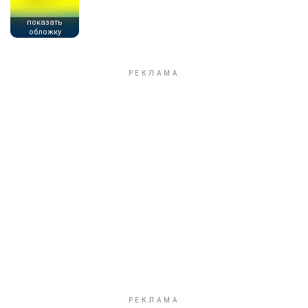
показать
обложку