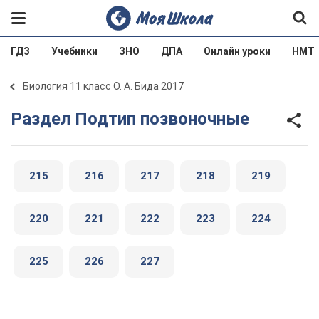
ГДЗ
Учебники
ЗНО
ДПА
Онлайн уроки
НМТ
Биология 11 класс О. А. Бида 2017
Раздел Подтип позвоночные
215
216
217
218
219
220
221
222
223
224
225
226
227