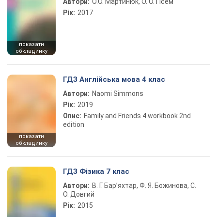
Автори:
О.О. Мартинюк, О. О. Гісем
Рік:
2017
показати
обкладинку
ГДЗ Англійська мова 4 клас
Автори:
Naomi Simmons
Рік:
2019
Опис:
Family and Friends 4 workbook 2nd
edition
показати
обкладинку
ГДЗ Фізика 7 клас
Автори:
В. Г. Бар’яхтар, Ф. Я. Божинова, С.
О. Довгий
Рік:
2015