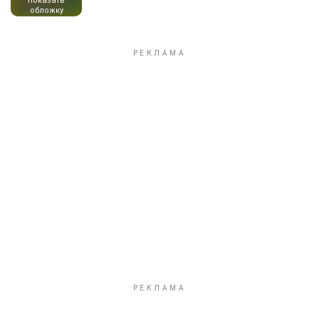
показать
обложку