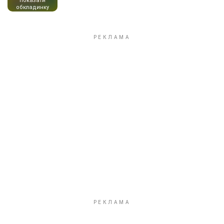
показати
обкладинку