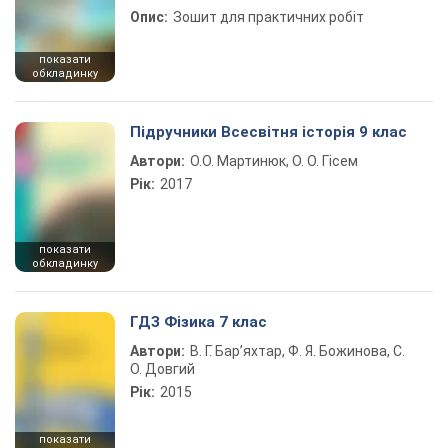
Опис:
Зошит для практичних робіт
показати
обкладинку
Підручники Всесвітня історія 9 клас
Автори:
О.О. Мартинюк, О. О. Гісем
Рік:
2017
показати
обкладинку
ГДЗ Фізика 7 клас
Автори:
В. Г. Бар’яхтар, Ф. Я. Божинова, С.
О. Довгий
Рік:
2015
показати