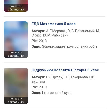
показати
обкладинку
ГДЗ Математика 5 клас
Автори:
А. Г. Мерзляк, В. Б. Полонський, М.
С. Якір, Ю. М. Рабінович
Рік:
2013
Опис:
Збірник задач і контрольних робіт
показати
обкладинку
Підручники Всесвітня історія 6 клас
Автори:
І. Я. Щупак, І. О. Піскарьова, О.В.
Бурлака
Рік:
2019
Опис:
Інтегрований курс
показати
обкладинку