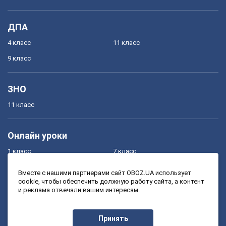
ДПА
4 класс
11 класс
9 класс
ЗНО
11 класс
Онлайн уроки
1 класс
7 класс
2 класс
8 класс
Вместе с нашими партнерами сайт OBOZ.UA использует
cookie, чтобы обеспечить должную работу сайта, а контент
3 класс
9 класс
и реклама отвечали вашим интересам.
4 класс
10 класс
5 класс
11 класс
Принять