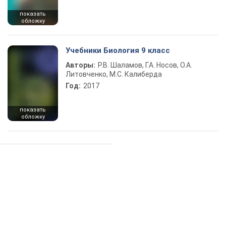
показать
обложку
Учебники Биология 9 класс
Авторы:
Р.В. Шаламов, Г.А. Носов, О.А.
Литовченко, М.С. Калиберда
Год:
2017
показать
обложку