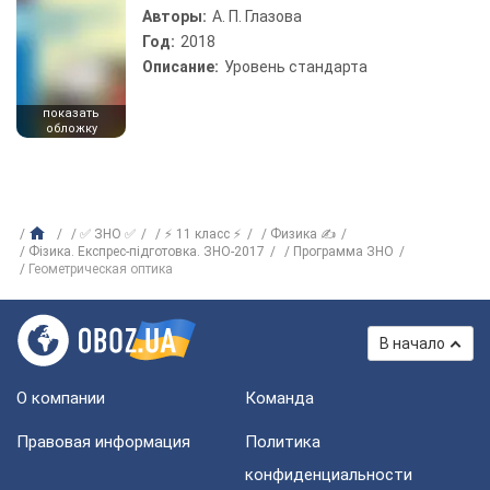
Авторы:
А. П. Глазова
Год:
2018
Описание:
Уровень стандарта
показать
обложку
✅ ЗНО ✅
⚡ 11 класс ⚡
Физика ✍
Фізика. Експрес-підготовка. ЗНО-2017
Программа ЗНО
Геометрическая оптика
В начало
О компании
Команда
Правовая информация
Политика
конфиденциальности