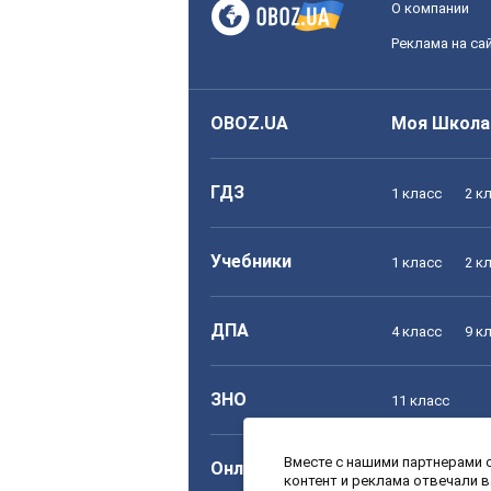
О компании
Реклама на са
OBOZ.UA
Моя Школа
ГДЗ
1 класс
2 к
Учебники
1 класс
2 к
ДПА
4 класс
9 к
ЗНО
11 класс
Вместе с нашими партнерами с
Онлайн уроки
1 класс
2 к
контент и реклама отвечали 