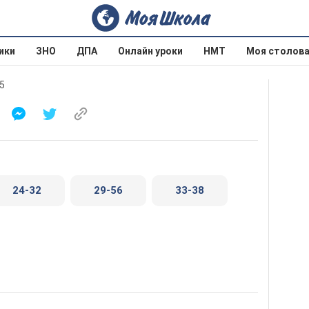
ики
ЗНО
ДПА
Онлайн уроки
НМТ
Моя столов
5
24-32
29-56
33-38