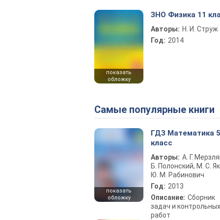
ЗНО Физика 11 кл
Авторы:
Н. И. Струж
Год:
2014
показать
обложку
Самые популярные книги
ГДЗ Математика 
класс
Авторы:
А. Г. Мерзля
Б. Полонский, М. С. Як
Ю. М. Рабинович
Год:
2013
показать
Описание:
Сборник
обложку
задач и контрольны
работ