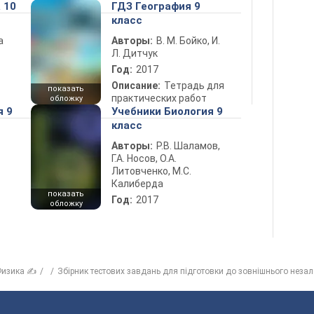
 10
ГДЗ География 9
класс
а
Авторы:
В. М. Бойко, И.
Л. Дитчук
Год:
2017
Описание:
Тетрадь для
показать
практических работ
обложку
я 9
Учебники Биология 9
класс
Авторы:
Р.В. Шаламов,
Г.А. Носов, О.А.
Литовченко, М.С.
Калиберда
показать
Год:
2017
обложку
изика ✍
Збірник тестових завдань для підготовки до зовнішнього неза