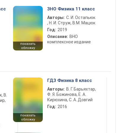
асс
ЗНО Физика 11 класс
Авторы:
С. И. Остапьюк
, Н. И. Струж, В.М. Мацюк
Год:
2019
Описание:
ВНО
комплексное издание
показать
обложку
5
ГДЗ Физика 8 класс
Авторы:
В. Г. Барьяхтар,
Ф. Я. Божинова, Е. А.
к, В.
Кирюхина, С. А. Довгий
ир,
Год:
2016
показать
обложку
х