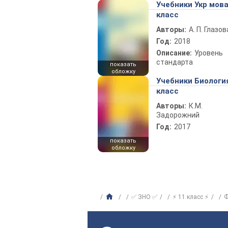
Учебники Укр мова
класс
Авторы:
А. П. Глазов
Год:
2018
Описание:
Уровень
стандарта
показать
обложку
Учебники Биологи
класс
Авторы:
К.М.
Задорожний
Год:
2017
показать
обложку
✅ ЗНО ✅
⚡ 11 класс ⚡
Ф