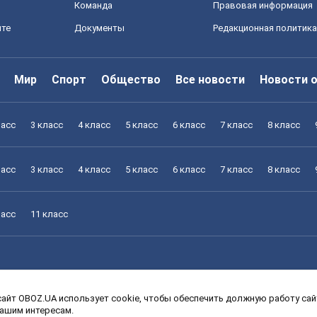
Команда
Правовая информация
йте
Документы
Редакционная политика
Мир
Спорт
Общество
Все новости
Новости 
ласс
3 класс
4 класс
5 класс
6 класс
7 класс
8 класс
ласс
3 класс
4 класс
5 класс
6 класс
7 класс
8 класс
ласс
11 класс
айт OBOZ.UA использует cookie, чтобы обеспечить должную работу сайт
ласс
3 класс
4 класс
5 класс
6 класс
7 класс
8 класс
вашим интересам.